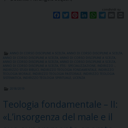
condividi su
F
T
P
L
W
T
E
P
a
w
i
i
h
e
m
r
c
i
n
n
a
l
a
i
e
t
t
k
t
e
i
n
b
t
e
e
s
g
l
t
o
e
r
d
A
r
ANNO DI CORSO DISCIPLINE A SCELTA
,
ANNO DI CORSO DISCIPLINE A SCELTA
,
o
r
e
I
p
a
ANNO DI CORSO DISCIPLINE A SCELTA
,
ANNO DI CORSO DISCIPLINE A SCELTA
,
ANNO DI CORSO DISCIPLINE A SCELTA
,
ANNO DI CORSO DISCIPLINE A SCELTA
,
k
s
n
p
m
ANNO DI CORSO DISCIPLINE A SCELTA
,
FTIS - SPECIALIZZAZIONE
,
INDIRIZZO -
,
t
INDIRIZZO STUDI BIBLICI
,
INDIRIZZO TEOLOGIA FONDAMENTALE
,
INDIRIZZO
TEOLOGIA MORALE
,
INDIRIZZO TEOLOGIA PASTORALE
,
INDIRIZZO TEOLOGIA
SISTEMATICA
,
INDIRIZZO TEOLOGIA SPIRITUALE
,
LICENZA
2018/2019
Teologia fondamentale – II:
«L’insorgenza del male e il