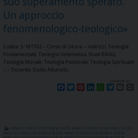
suo superamento sperato.
Un approccio
fenomenologico-teologico»
Codice: S-18TF02 – Corso di 24 ore – Indirizzi: Teologia
Fondamentale; Teologia Sistematica; Studi Biblici;
Teologia Morale; Teologia Pastorale; Teologia Spirituale;
-; – Docente: Duilio Albarello;
condividi su
F
T
P
L
W
T
E
P
a
w
i
i
h
e
m
r
c
i
n
n
a
l
a
i
e
t
t
k
t
e
i
n
b
t
e
e
s
g
l
t
o
e
r
d
A
r
ANNO DI CORSO DISCIPLINE A SCELTA
,
ANNO DI CORSO DISCIPLINE A SCELTA
,
o
r
e
I
p
a
ANNO DI CORSO DISCIPLINE A SCELTA
,
ANNO DI CORSO DISCIPLINE A SCELTA
,
ANNO DI CORSO DISCIPLINE A SCELTA
,
ANNO DI CORSO DISCIPLINE A SCELTA
,