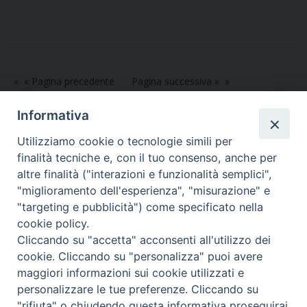
a
w
i
i
h
e
m
r
c
i
n
n
a
l
a
i
e
t
t
k
t
e
i
n
b
t
e
e
s
g
l
t
o
e
r
d
A
r
« Pagina precedente
Pagina successiva »
o
r
e
I
p
a
k
s
n
p
m
Informativa
t
Utilizziamo cookie o tecnologie simili per
finalità tecniche e, con il tuo consenso, anche per
altre finalità ("interazioni e funzionalità semplici",
Dove siamo
Privacy Policy
"miglioramento dell'esperienza", "misurazione" e
"targeting e pubblicità") come specificato nella
Chiesa Cattolica Italiana
cookie policy.
Cliccando su "accetta" acconsenti all'utilizzo dei
La Santa Sede
cookie. Cliccando su "personalizza" puoi avere
maggiori informazioni sui cookie utilizzati e
Avepro
personalizzare le tue preferenze. Cliccando su
"rifiuta" o chiudendo questa informativa proseguirai