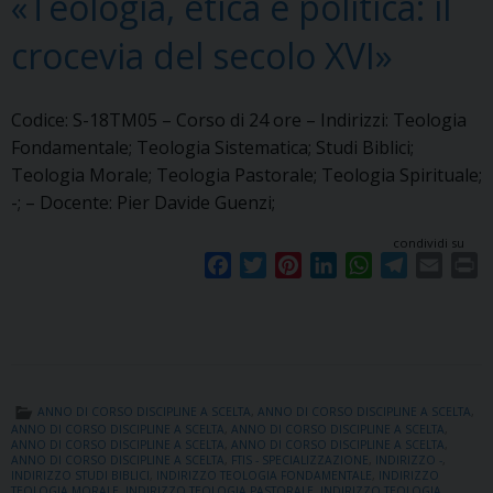
«Teologia, etica e politica: il
crocevia del secolo XVI»
Codice: S-18TM05 – Corso di 24 ore – Indirizzi: Teologia
Fondamentale; Teologia Sistematica; Studi Biblici;
Teologia Morale; Teologia Pastorale; Teologia Spirituale;
-; – Docente: Pier Davide Guenzi;
condividi su
F
T
P
L
W
T
E
P
a
w
i
i
h
e
m
r
c
i
n
n
a
l
a
i
e
t
t
k
t
e
i
n
b
t
e
e
s
g
l
t
o
e
r
d
A
r
ANNO DI CORSO DISCIPLINE A SCELTA
,
ANNO DI CORSO DISCIPLINE A SCELTA
,
o
r
e
I
p
a
ANNO DI CORSO DISCIPLINE A SCELTA
,
ANNO DI CORSO DISCIPLINE A SCELTA
,
ANNO DI CORSO DISCIPLINE A SCELTA
,
ANNO DI CORSO DISCIPLINE A SCELTA
,
k
s
n
p
m
ANNO DI CORSO DISCIPLINE A SCELTA
,
FTIS - SPECIALIZZAZIONE
,
INDIRIZZO -
,
t
INDIRIZZO STUDI BIBLICI
,
INDIRIZZO TEOLOGIA FONDAMENTALE
,
INDIRIZZO
TEOLOGIA MORALE
,
INDIRIZZO TEOLOGIA PASTORALE
,
INDIRIZZO TEOLOGIA