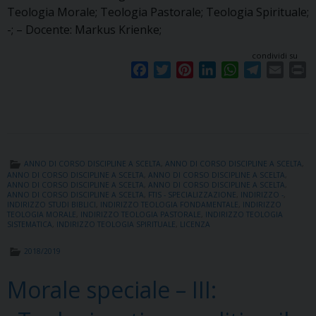
Teologia Morale; Teologia Pastorale; Teologia Spirituale;
-; – Docente: Markus Krienke;
condividi su
F
T
P
L
W
T
E
P
a
w
i
i
h
e
m
r
c
i
n
n
a
l
a
i
e
t
t
k
t
e
i
n
b
t
e
e
s
g
l
t
o
e
r
d
A
r
ANNO DI CORSO DISCIPLINE A SCELTA
,
ANNO DI CORSO DISCIPLINE A SCELTA
,
o
r
e
I
p
a
ANNO DI CORSO DISCIPLINE A SCELTA
,
ANNO DI CORSO DISCIPLINE A SCELTA
,
ANNO DI CORSO DISCIPLINE A SCELTA
,
ANNO DI CORSO DISCIPLINE A SCELTA
,
k
s
n
p
m
ANNO DI CORSO DISCIPLINE A SCELTA
,
FTIS - SPECIALIZZAZIONE
,
INDIRIZZO -
,
t
INDIRIZZO STUDI BIBLICI
,
INDIRIZZO TEOLOGIA FONDAMENTALE
,
INDIRIZZO
TEOLOGIA MORALE
,
INDIRIZZO TEOLOGIA PASTORALE
,
INDIRIZZO TEOLOGIA
SISTEMATICA
,
INDIRIZZO TEOLOGIA SPIRITUALE
,
LICENZA
2018/2019
Morale speciale – III: