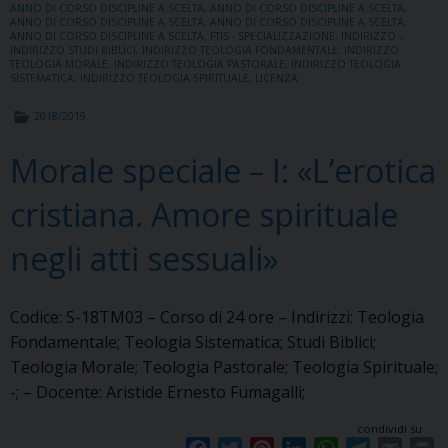
o
r
e
I
p
a
ANNO DI CORSO DISCIPLINE A SCELTA
,
ANNO DI CORSO DISCIPLINE A SCELTA
,
ANNO DI CORSO DISCIPLINE A SCELTA
,
ANNO DI CORSO DISCIPLINE A SCELTA
,
k
s
n
p
m
ANNO DI CORSO DISCIPLINE A SCELTA
,
FTIS - SPECIALIZZAZIONE
,
INDIRIZZO -
,
t
INDIRIZZO STUDI BIBLICI
,
INDIRIZZO TEOLOGIA FONDAMENTALE
,
INDIRIZZO
TEOLOGIA MORALE
,
INDIRIZZO TEOLOGIA PASTORALE
,
INDIRIZZO TEOLOGIA
SISTEMATICA
,
INDIRIZZO TEOLOGIA SPIRITUALE
,
LICENZA
2018/2019
Morale speciale – I: «L’erotica
cristiana. Amore spirituale
negli atti sessuali»
Codice: S-18TM03 – Corso di 24 ore – Indirizzi: Teologia
Fondamentale; Teologia Sistematica; Studi Biblici;
Teologia Morale; Teologia Pastorale; Teologia Spirituale;
-; – Docente: Aristide Ernesto Fumagalli;
condividi su