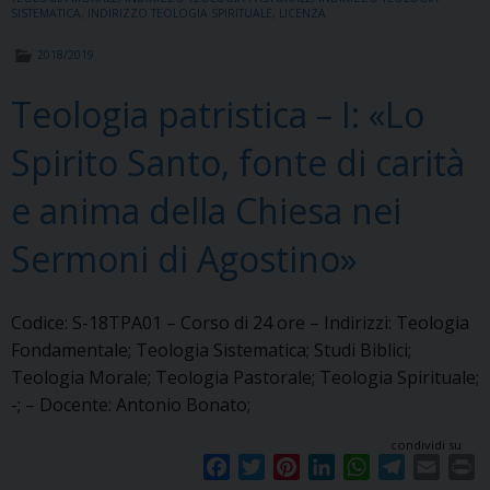
SISTEMATICA
,
INDIRIZZO TEOLOGIA SPIRITUALE
,
LICENZA
2018/2019
Teologia patristica – I: «Lo
Spirito Santo, fonte di carità
e anima della Chiesa nei
Sermoni di Agostino»
Codice: S-18TPA01 – Corso di 24 ore – Indirizzi: Teologia
Fondamentale; Teologia Sistematica; Studi Biblici;
Teologia Morale; Teologia Pastorale; Teologia Spirituale;
-; – Docente: Antonio Bonato;
condividi su
F
T
P
L
W
T
E
P