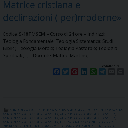
Matrice cristiana e
declinazioni (iper)moderne»
Codice: S-18TMSEM – Corso di 24 ore – Indirizzi:
Teologia Fondamentale; Teologia Sistematica; Studi
Biblici; Teologia Morale; Teologia Pastorale; Teologia
Spirituale; -; – Docente: Matteo Martino;
condividi su
F
T
P
L
W
T
E
P
a
w
i
i
h
e
m
r
c
i
n
n
a
l
a
i
e
t
t
k
t
e
i
n
b
t
e
e
s
g
l
t
o
e
r
d
A
r
ANNO DI CORSO DISCIPLINE A SCELTA
,
ANNO DI CORSO DISCIPLINE A SCELTA
,
o
r
e
I
p
a
ANNO DI CORSO DISCIPLINE A SCELTA
,
ANNO DI CORSO DISCIPLINE A SCELTA
,
ANNO DI CORSO DISCIPLINE A SCELTA
,
ANNO DI CORSO DISCIPLINE A SCELTA
,
k
s
n
p
m
ANNO DI CORSO DISCIPLINE A SCELTA
,
FTIS - SPECIALIZZAZIONE
,
INDIRIZZO -
,
t
INDIRIZZO STUDI BIBLICI
,
INDIRIZZO TEOLOGIA FONDAMENTALE
,
INDIRIZZO