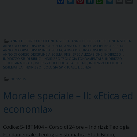
F
T
P
L
W
T
E
P
a
w
i
i
h
e
m
r
c
i
n
n
a
l
a
i
e
t
t
k
t
e
i
n
b
t
e
e
s
g
l
t
o
e
r
d
A
r
ANNO DI CORSO DISCIPLINE A SCELTA
,
ANNO DI CORSO DISCIPLINE A SCELTA
,
o
r
e
I
p
a
ANNO DI CORSO DISCIPLINE A SCELTA
,
ANNO DI CORSO DISCIPLINE A SCELTA
,
ANNO DI CORSO DISCIPLINE A SCELTA
,
ANNO DI CORSO DISCIPLINE A SCELTA
,
k
s
n
p
m
ANNO DI CORSO DISCIPLINE A SCELTA
,
FTIS - SPECIALIZZAZIONE
,
INDIRIZZO -
,
t
INDIRIZZO STUDI BIBLICI
,
INDIRIZZO TEOLOGIA FONDAMENTALE
,
INDIRIZZO
TEOLOGIA MORALE
,
INDIRIZZO TEOLOGIA PASTORALE
,
INDIRIZZO TEOLOGIA
SISTEMATICA
,
INDIRIZZO TEOLOGIA SPIRITUALE
,
LICENZA
2018/2019
Morale speciale – II: «Etica ed
economia»
Codice: S-18TM04 – Corso di 24 ore – Indirizzi: Teologia
Fondamentale; Teologia Sistematica; Studi Biblici;