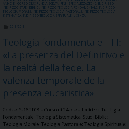
k
s
n
p
m
ANNO DI CORSO DISCIPLINE A SCELTA
,
FTIS - SPECIALIZZAZIONE
,
INDIRIZZO -
,
t
INDIRIZZO STUDI BIBLICI
,
INDIRIZZO TEOLOGIA FONDAMENTALE
,
INDIRIZZO
TEOLOGIA MORALE
,
INDIRIZZO TEOLOGIA PASTORALE
,
INDIRIZZO TEOLOGIA
SISTEMATICA
,
INDIRIZZO TEOLOGIA SPIRITUALE
,
LICENZA
2018/2019
Teologia fondamentale – III:
«La presenza del Definitivo e
la realtà della fede. La
valenza temporale della
presenza eucaristica»
Codice: S-18TF03 – Corso di 24 ore – Indirizzi: Teologia
Fondamentale; Teologia Sistematica; Studi Biblici;
Teologia Morale; Teologia Pastorale; Teologia Spirituale;