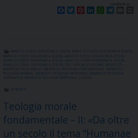
condividi su
F
T
P
L
W
T
E
P
a
w
i
i
h
e
m
r
c
i
n
n
a
l
a
i
e
t
t
k
t
e
i
n
b
t
e
e
s
g
l
t
o
e
r
d
A
r
ANNO DI CORSO DISCIPLINE A SCELTA
,
ANNO DI CORSO DISCIPLINE A SCELTA
,
o
r
e
I
p
a
ANNO DI CORSO DISCIPLINE A SCELTA
,
ANNO DI CORSO DISCIPLINE A SCELTA
,
ANNO DI CORSO DISCIPLINE A SCELTA
,
ANNO DI CORSO DISCIPLINE A SCELTA
,
k
s
n
p
m
ANNO DI CORSO DISCIPLINE A SCELTA
,
FTIS - SPECIALIZZAZIONE
,
INDIRIZZO -
,
t
INDIRIZZO STUDI BIBLICI
,
INDIRIZZO TEOLOGIA FONDAMENTALE
,
INDIRIZZO
TEOLOGIA MORALE
,
INDIRIZZO TEOLOGIA PASTORALE
,
INDIRIZZO TEOLOGIA
SISTEMATICA
,
INDIRIZZO TEOLOGIA SPIRITUALE
,
LICENZA
2018/2019
Teologia morale
fondamentale – II: «Da oltre
un secolo il tema “Humanae