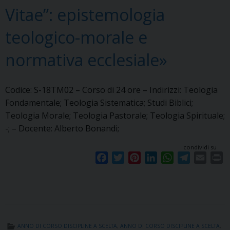
Vitae”: epistemologia
teologico-morale e
normativa ecclesiale»
Codice: S-18TM02 – Corso di 24 ore – Indirizzi: Teologia
Fondamentale; Teologia Sistematica; Studi Biblici;
Teologia Morale; Teologia Pastorale; Teologia Spirituale;
-; – Docente: Alberto Bonandi;
condividi su
F
T
P
L
W
T
E
P
a
w
i
i
h
e
m
r
c
i
n
n
a
l
a
i
e
t
t
k
t
e
i
n
b
t
e
e
s
g
l
t
o
e
r
d
A
r
ANNO DI CORSO DISCIPLINE A SCELTA
,
ANNO DI CORSO DISCIPLINE A SCELTA
,