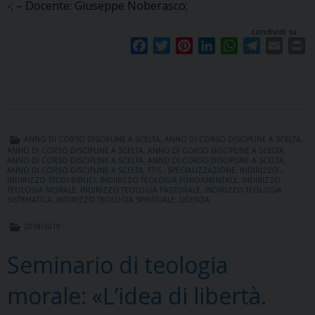
-; – Docente: Giuseppe Noberasco;
condividi su
F
T
P
L
W
T
E
P
a
w
i
i
h
e
m
r
c
i
n
n
a
l
a
i
e
t
t
k
t
e
i
n
b
t
e
e
s
g
l
t
o
e
r
d
A
r
ANNO DI CORSO DISCIPLINE A SCELTA
,
ANNO DI CORSO DISCIPLINE A SCELTA
,
o
r
e
I
p
a
ANNO DI CORSO DISCIPLINE A SCELTA
,
ANNO DI CORSO DISCIPLINE A SCELTA
,
ANNO DI CORSO DISCIPLINE A SCELTA
,
ANNO DI CORSO DISCIPLINE A SCELTA
,
k
s
n
p
m
ANNO DI CORSO DISCIPLINE A SCELTA
,
FTIS - SPECIALIZZAZIONE
,
INDIRIZZO -
,
t
INDIRIZZO STUDI BIBLICI
,
INDIRIZZO TEOLOGIA FONDAMENTALE
,
INDIRIZZO
TEOLOGIA MORALE
,
INDIRIZZO TEOLOGIA PASTORALE
,
INDIRIZZO TEOLOGIA
SISTEMATICA
,
INDIRIZZO TEOLOGIA SPIRITUALE
,
LICENZA
2018/2019
Seminario di teologia
morale: «L’idea di libertà.