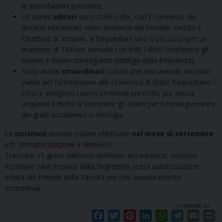
le esercitazioni prescritte.
Gli alunni
uditori
sono coloro che, con il consenso dei
docenti interessati, sono ammessi dal Preside, sentito il
Direttore di Sezione, a frequentare uno o più corsi (per un
massimo di 144 ore annuali) con tutti i diritti (sostenere gli
esami) e doveri conseguenti (obbligo della frequenza).
Sono alunni
straordinari
: coloro che non avendo un titolo
valido per l’ammissione alle Università di Stato frequentano i
corsi e svolgono i lavori personali prescritti, pur senza
acquisire il diritto a sostenere gli esami per il conseguimento
dei gradi accademici in teologia.
Le
Iscrizioni
devono essere effettuate
nel mese di settembre
(cfr.
Immatricolazione e Rinnovo
).
Trascorsi 15 giorni dall’inizio dell’Anno Accademico, nessuna
iscrizione sarà ricevuta dalla Segreteria senza autorizzazione
scritta del Preside della Facoltà per casi assolutamente
eccezionali.
condividi su
F
T
P
L
W
T
E
P