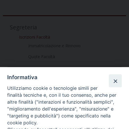
a
w
i
i
h
e
m
r
c
i
n
n
a
l
a
i
e
t
t
k
t
e
i
n
b
t
e
e
s
g
l
t
Segreteria
o
e
r
d
A
r
Iscrizioni Facoltà
o
r
e
I
p
a
k
s
n
p
m
Immatricolazione e Rinnovo
t
Quote Facoltà
Informativa
Utilizziamo cookie o tecnologie simili per
finalità tecniche e, con il tuo consenso, anche per
altre finalità ("interazioni e funzionalità semplici",
Dove siamo
Privacy Policy
"miglioramento dell'esperienza", "misurazione" e
"targeting e pubblicità") come specificato nella
Chiesa Cattolica Italiana
cookie policy.