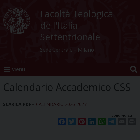
Skip
to
Facoltà Teologica
content
dell'Italia
Settentrionale
Sede Centrale – Milano
Menu
Calendario Accademico CSS
SCARICA PDF –
CALENDARIO 2026-2027
condividi su
F
T
P
L
W
T
E
P
a
w
i
i
h
e
m
r
c
i
n
n
a
l
a
i