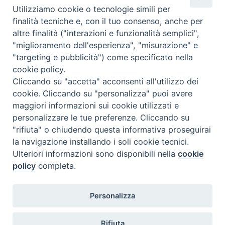
Utilizziamo cookie o tecnologie simili per
finalità tecniche e, con il tuo consenso, anche per
altre finalità ("interazioni e funzionalità semplici",
Dove siamo
Privacy Policy
"miglioramento dell'esperienza", "misurazione" e
"targeting e pubblicità") come specificato nella
Chiesa Cattolica Italiana
cookie policy.
Cliccando su "accetta" acconsenti all'utilizzo dei
La Santa Sede
cookie. Cliccando su "personalizza" puoi avere
maggiori informazioni sui cookie utilizzati e
Avepro
personalizzare le tue preferenze. Cliccando su
"rifiuta" o chiudendo questa informativa proseguirai
Servizio nazionale per gli studi superiori di teologia e di
la navigazione installando i soli cookie tecnici.
Ulteriori informazioni sono disponibili nella
cookie
scienze religiose
policy
completa.
Facoltà Teologica dell'Italia Settentrionale
Personalizza
Piazza Paolo VI, 6 - 20121 Milano
tel. +39 02 86 318 1
Rifiuta