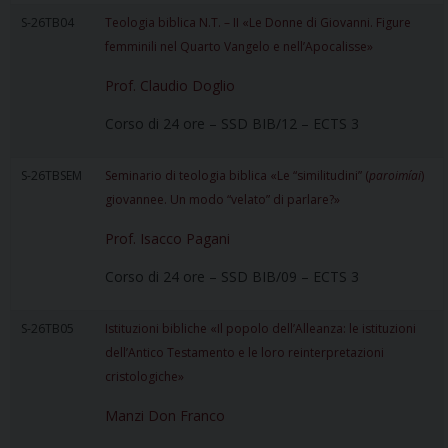
S-26TB04
Teologia biblica N.T. – II «Le Donne di Giovanni. Figure
femminili nel Quarto Vangelo e nell’Apocalisse»
Prof. Claudio Doglio
Corso di 24 ore – SSD BIB/12 – ECTS 3
S-26TBSEM
Seminario di teologia biblica «Le “similitudini” (
paroimíai
)
giovannee. Un modo “velato” di parlare?»
Prof. Isacco Pagani
Corso di 24 ore – SSD BIB/09 – ECTS 3
S-26TB05
Istituzioni bibliche «Il popolo dell’Alleanza: le istituzioni
dell’Antico Testamento e le loro reinterpretazioni
cristologiche»
Manzi Don Franco