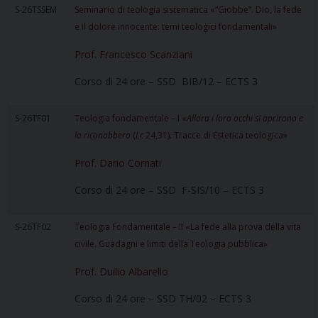
S-26TSSEM
Seminario di teologia sistematica «“Giobbe”. Dio, la fede
e il dolore innocente: temi teologici fondamentali»
Prof. Francesco Scanziani
Corso di 24 ore – SSD BIB/12 – ECTS 3
S-26TF01
Teologia fondamentale – I «
Allora i loro occhi si aprirono e
lo riconobbero
(
Lc
24,31). Tracce di Estetica teologica»
Prof. Dario Cornati
Corso di 24 ore – SSD F-SIS/10 – ECTS 3
S-26TF02
Teologia Fondamentale – II «La fede alla prova della vita
civile. Guadagni e limiti della Teologia pubblica»
Prof. Duilio Albarello
Corso di 24 ore – SSD TH/02 – ECTS 3