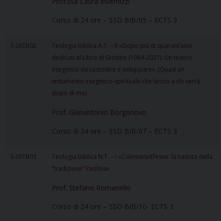
Prof.ssa Laura Invernizzi
Corso di 24 ore – SSD BIB/05 – ECTS 3
S-26TB02
Teologia biblica A.T. – II «Dopo più di quarant’anni
dedicati al Libro di Giobbe (1984-2027). Un tesoro
esegetico da custodire e sviluppare». (Quasi un
testamento esegetico-spirituale che lascio a chi verrà
dopo di me)
Prof. Gianantonio Borgonovo
Corso di 24 ore – SSD BIB/07 – ECTS 3
S-26TB03
Teologia biblica N.T. – I «Colossesi/Efesini: la nascita della
“tradizione” Paolina»
Prof. Stefano Romanello
Corso di 24 ore – SSD BIB/10- ECTS 3