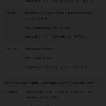
Corso di 24 ore – SSD ANT-LET/02 – ECTS 3
S-26EBR01
Ebraismo «Lo scrigno dei
פִּרְקֵי אָבוֹת
: La tradizione
rabbinica vivente»
Prof. Gianantonio Borgonovo
Corso di 24 ore – SSD BIB/02 – ECTS 3
S-26ISL01
Introduzione all’Islam
Prof. Paolo Nicelli
Corso di 24 ore – SSD STO/09 – ECTS 3
Per l’Indirizzo di Studi Biblici sono proposti i seguenti corsi:
S-26TB01
Teologia biblica A.T. – I «Il fuoco e il silenzio. Analisi
narrativa del ciclo di Elia»