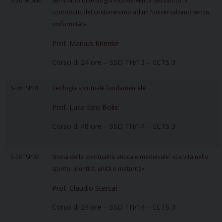
S-26TMSEM
Seminario di teologia morale «Etica del Diritto: il
contributo del cristianesimo ad un “universalismo senza
uniformità”»
Prof. Markus Krienke
Corso di 24 ore – SSD TH/13 – ECTS 3
S-26TSP01
Teologia spirituale fondamentale
Prof. Luca Ezio Bolis
Corso di 48 ore – SSD TH/14 – ECTS 3
S-26TSP02
Storia della spiritualità antica e medievale: «La vita nello
spirito: identità, unità e maturità»
Prof. Claudio Stercal
Corso di 24 ore – SSD TH/14 – ECTS 3