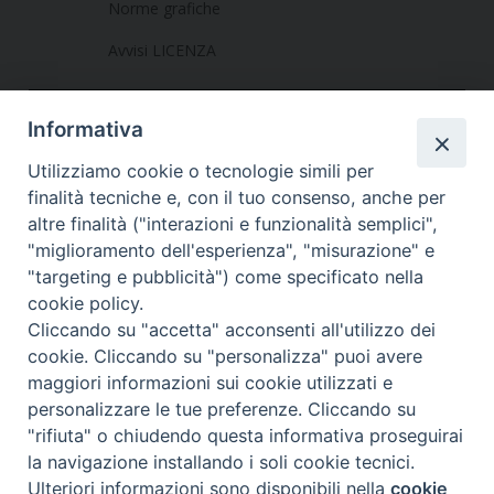
Norme grafiche
Avvisi LICENZA
Informativa
Utilizziamo cookie o tecnologie simili per
finalità tecniche e, con il tuo consenso, anche per
altre finalità ("interazioni e funzionalità semplici",
Dove siamo
Privacy Policy
"miglioramento dell'esperienza", "misurazione" e
"targeting e pubblicità") come specificato nella
Chiesa Cattolica Italiana
cookie policy.
Cliccando su "accetta" acconsenti all'utilizzo dei
La Santa Sede
cookie. Cliccando su "personalizza" puoi avere
maggiori informazioni sui cookie utilizzati e
Avepro
personalizzare le tue preferenze. Cliccando su
"rifiuta" o chiudendo questa informativa proseguirai
Servizio nazionale per gli studi superiori di teologia e di
la navigazione installando i soli cookie tecnici.
Ulteriori informazioni sono disponibili nella
cookie
scienze religiose