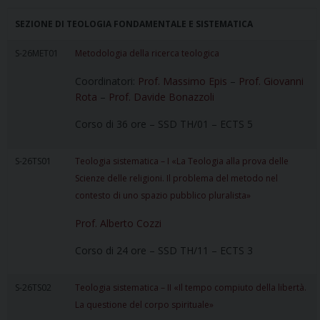
SEZIONE DI TEOLOGIA FONDAMENTALE E SISTEMATICA
S-26MET01
Metodologia della ricerca teologica
Coordinatori:
Prof. Massimo Epis
–
Prof. Giovanni
Rota
–
Prof. Davide Bonazzoli
Corso di 36 ore – SSD TH/01 – ECTS 5
S-26TS01
Teologia sistematica –
I «La Teologia alla prova delle
Scienze delle religioni. Il problema del metodo nel
contesto di uno spazio pubblico pluralista»
Prof. Alberto Cozzi
Corso di 24 ore – SSD TH/11 – ECTS 3
S-26TS02
Teologia sistematica – II «Il tempo compiuto della libertà.
La questione del corpo spirituale»