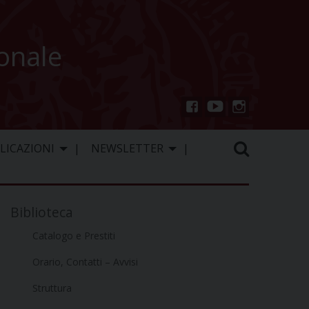
ionale
You
Inst
Fac
Tu
agr
ebo
LICAZIONI
NEWSLETTER
be
am
ok
Biblioteca
Catalogo e Prestiti
Orario, Contatti – Avvisi
Struttura