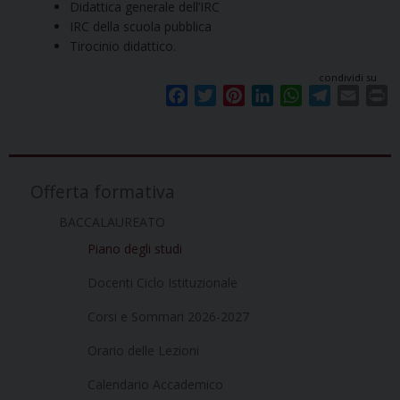
Didattica generale dell’IRC
IRC della scuola pubblica
Tirocinio didattico.
condividi su
F
T
P
L
W
T
E
P
a
w
i
i
h
e
m
r
c
i
n
n
a
l
a
i
e
t
t
k
t
e
i
n
b
t
e
e
s
g
l
t
Offerta formativa
o
e
r
d
A
r
BACCALAUREATO
o
r
e
I
p
a
k
s
n
p
m
Piano degli studi
t
Docenti Ciclo Istituzionale
Corsi e Sommari 2026-2027
Orario delle Lezioni
Calendario Accademico