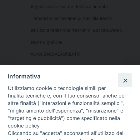
Regolamento esame di Baccalaureato
Tematiche per l’esame di Baccalaureato
Istruzioni redazione “tesina” di Baccalaureato
Norme grafiche
Avvisi BACCALAUREATO
Informativa
Utilizziamo cookie o tecnologie simili per
finalità tecniche e, con il tuo consenso, anche per
altre finalità ("interazioni e funzionalità semplici",
Dove siamo
Privacy Policy
"miglioramento dell'esperienza", "misurazione" e
"targeting e pubblicità") come specificato nella
Chiesa Cattolica Italiana
cookie policy.
Cliccando su "accetta" acconsenti all'utilizzo dei
La Santa Sede