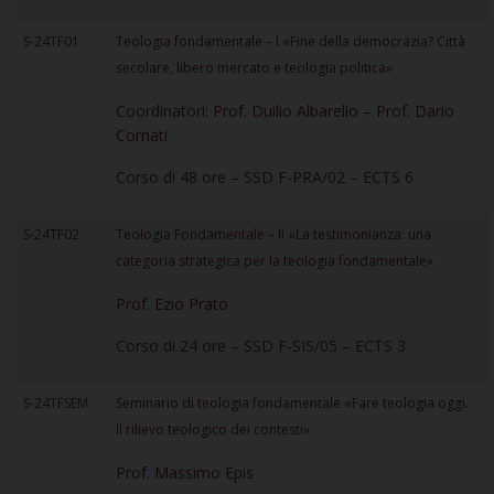
S-24TF01
Teologia fondamentale – I «Fine della democrazia? Città
secolare, libero mercato e teologia politica»
Coordinatori:
Prof. Duilio Albarello
–
Prof. Dario
Cornati
Corso di 48 ore – SSD F-PRA/02 – ECTS 6
S-24TF02
Teologia Fondamentale – II «La testimonianza: una
categoria strategica per la teologia fondamentale»
Prof. Ezio Prato
Corso di 24 ore – SSD F-SIS/05 – ECTS 3
S-24TFSEM
Seminario di teologia fondamentale «Fare teologia oggi.
Il rilievo teologico dei contesti»
Prof. Massimo Epis