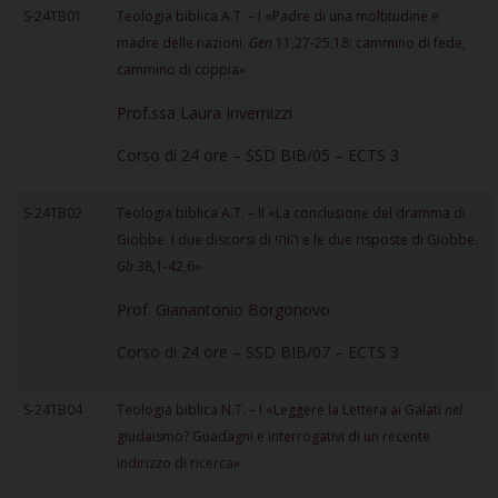
S-24TB01
Teologia biblica A.T. – I «Padre di una moltitudine e
madre delle nazioni.
Gen
11,27-25,18: cammino di fede,
cammino di coppia»
Prof.ssa Laura Invernizzi
Corso di 24 ore – SSD BIB/05 – ECTS 3
S-24TB02
Teologia biblica A.T. – II «La conclusione del dramma di
Giobbe. I due discorsi di הוהי e le due risposte di Giobbe.
Gb
38,1-42,6»
Prof. Gianantonio Borgonovo
Corso di 24 ore – SSD BIB/07 – ECTS 3
S-24TB04
Teologia biblica N.T. – I «Leggere la Lettera ai Galati
nel
giudaismo? Guadagni e interrogativi di un recente
indirizzo di ricerca»