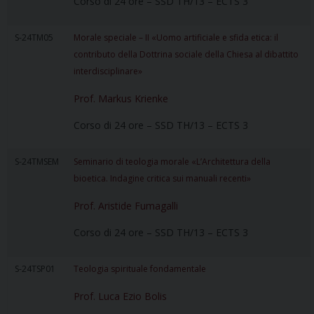
Corso di 24 ore – SSD TH/13 – ECTS 3
S-24TM05
Morale speciale – II «Uomo artificiale e sfida etica: il
contributo della Dottrina sociale della Chiesa al dibattito
interdisciplinare»
Prof. Markus Krienke
Corso di 24 ore – SSD TH/13 – ECTS 3
S-24TMSEM
Seminario di teologia morale «L’Architettura della
bioetica. Indagine critica sui manuali recenti»
Prof. Aristide Fumagalli
Corso di 24 ore – SSD TH/13 – ECTS 3
S-24TSP01
Teologia spirituale fondamentale
Prof. Luca Ezio Bolis