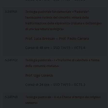
S-24TP01
Teologia pastorale fondamentale «“Pastorale”:
l’evoluzione recente del concetto, misura della
trasformazione della esperienza cristiana e del bisogno
di una sua lettura teologica»
Prof. Luca Bressan
–
Prof. Paolo Carrara
Corso di 48 ore – SSD TH/15 – ECTS 6
S-24TP02
Teologia pastorale – I «Tra forme di catechesi e forme
della comunità cristiana»
Prof. Ugo Lorenzi
Corso di 24 ore – SSD TH/15 – ECTS 3
S-24TP03
Teologia pastorale – II «La Chiesa al tempo dei
religious
seekeers
»