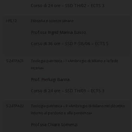
Corso di 24 ore – SSD TH/02 – ECTS 3
I-FIL12
Filosofia e scienze umane
Prof.ssa Ingrid Marina Basso
Corso di 36 ore – SSD F-SIS/06 – ECTS 5
S-24TPA01
Teologia patristica – I «Ambrogio di Milano e la fede
nicena»
Prof. Pierluigi Banna
Corso di 24 ore – SSD TH/09 – ECTS 3
S-24TPA02
Teologia patristica – II «Ambrogio di Milano nel dibattito
intorno al perdono e alla penitenza»
Prof.ssa Chiara Somenzi