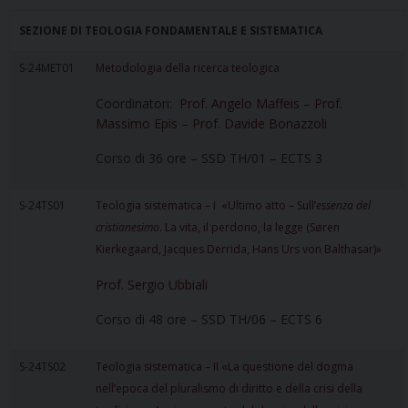
SEZIONE DI TEOLOGIA FONDAMENTALE E SISTEMATICA
S-24MET01
Metodologia della ricerca teologica
Coordinatori:
Prof. Angelo Maffeis
–
Prof.
Massimo Epis
–
Prof. Davide Bonazzoli
Corso di 36 ore – SSD TH/01 – ECTS 3
S-24TS01
Teologia sistematica – I «Ultimo atto – Sull’
essenza del
cristianesimo
. La vita, il perdono, la legge (Søren
Kierkegaard, Jacques Derrida, Hans Urs von Balthasar)»
Prof. Sergio Ubbiali
Corso di 48 ore – SSD TH/06 – ECTS 6
S-24TS02
Teologia sistematica – II «La questione del dogma
nell’epoca del pluralismo di diritto e della crisi della