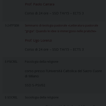
Prof. Paolo Carrara
Corso di 24 ore – SSD TH/15 – ECTS 3
S-24TPSEM
Seminario di teologia pastorale «Letteratura pastorale
“grigia”. Quando le idee si immergono nelle pratiche»
Prof. Ugo Lorenzi
Corso di 24 ore – SSD TH/15 – ECTS 3
E-PSICREL
Psicologia della religione
corso presso l’Università Cattolica del Sacro Cuore
di Milano
SSD S-PSI/02
E-SOCREL
Sociologia della religione