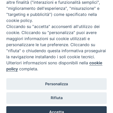
k
s
n
p
m
altre finalità ("interazioni e funzionalità semplici",
Dove siamo
Privacy Policy
t
"miglioramento dell'esperienza", "misurazione" e
"targeting e pubblicità") come specificato nella
Chiesa Cattolica Italiana
cookie policy.
Cliccando su "accetta" acconsenti all'utilizzo dei
La Santa Sede
cookie. Cliccando su "personalizza" puoi avere
maggiori informazioni sui cookie utilizzati e
Avepro
personalizzare le tue preferenze. Cliccando su
"rifiuta" o chiudendo questa informativa proseguirai
Servizio nazionale per gli studi superiori di teologia e di
la navigazione installando i soli cookie tecnici.
Ulteriori informazioni sono disponibili nella
cookie
scienze religiose
policy
completa.
Facoltà Teologica dell'Italia Settentrionale
Personalizza
Piazza Paolo VI, 6 - 20121 Milano
tel. +39 02 86 318 1
Rifiuta
facebook
youtub
ins
Accetta