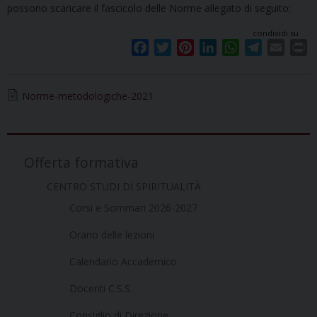
possono scaricare il fascicolo delle Norme allegato di seguito:
condividi su
F
T
P
L
W
T
E
P
a
w
i
i
h
e
m
r
c
i
n
n
a
l
a
i
Norme-metodologiche-2021
e
t
t
k
t
e
i
n
b
t
e
e
s
g
l
t
o
e
r
d
A
r
o
r
e
I
p
a
Offerta formativa
k
s
n
p
m
t
CENTRO STUDI DI SPIRITUALITÀ
Corsi e Sommari 2026-2027
Orario delle lezioni
Calendario Accademico
Docenti C.S.S.
Consiglio di Direzione