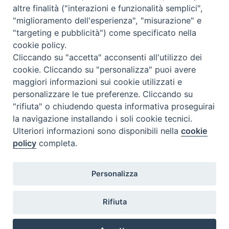
altre finalità ("interazioni e funzionalità semplici",
Dove siamo
Privacy Policy
"miglioramento dell'esperienza", "misurazione" e
"targeting e pubblicità") come specificato nella
Chiesa Cattolica Italiana
cookie policy.
Cliccando su "accetta" acconsenti all'utilizzo dei
La Santa Sede
cookie. Cliccando su "personalizza" puoi avere
maggiori informazioni sui cookie utilizzati e
Avepro
personalizzare le tue preferenze. Cliccando su
"rifiuta" o chiudendo questa informativa proseguirai
Servizio nazionale per gli studi superiori di teologia e di
la navigazione installando i soli cookie tecnici.
Ulteriori informazioni sono disponibili nella
cookie
scienze religiose
policy
completa.
Facoltà Teologica dell'Italia Settentrionale
Personalizza
Piazza Paolo VI, 6 - 20121 Milano
tel. +39 02 86 318 1
Rifiuta
facebook
youtub
ins