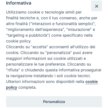
o
r
e
I
p
a
Informativa
k
s
n
p
m
Utilizziamo cookie o tecnologie simili per
t
finalità tecniche e, con il tuo consenso, anche per
altre finalità ("interazioni e funzionalità semplici",
Dove siamo
Privacy Policy
"miglioramento dell'esperienza", "misurazione" e
"targeting e pubblicità") come specificato nella
Chiesa Cattolica Italiana
cookie policy.
Cliccando su "accetta" acconsenti all'utilizzo dei
La Santa Sede
cookie. Cliccando su "personalizza" puoi avere
maggiori informazioni sui cookie utilizzati e
Avepro
personalizzare le tue preferenze. Cliccando su
"rifiuta" o chiudendo questa informativa proseguirai
Servizio nazionale per gli studi superiori di teologia e di
la navigazione installando i soli cookie tecnici.
Ulteriori informazioni sono disponibili nella
cookie
scienze religiose
policy
completa.
Facoltà Teologica dell'Italia Settentrionale
Personalizza
Piazza Paolo VI, 6 - 20121 Milano