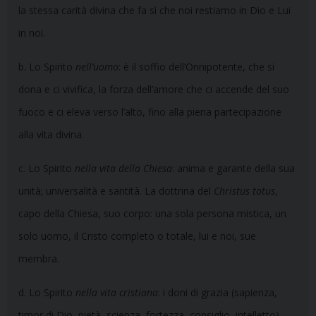
la stessa carità divina che fa sì che noi restiamo in Dio e Lui
in noi.
b. Lo Spirito
nell’uomo
: è il soffio dell’Onnipotente, che si
dona e ci vivifica, la forza dell’amore che ci accende del suo
fuoco e ci eleva verso l’alto, fino alla piena partecipazione
alla vita divina.
c. Lo Spirito
nella vita della Chiesa
: anima e garante della sua
unità; universalità e santità. La dottrina del
Christus totus
,
capo della Chiesa, suo corpo: una sola persona mistica, un
solo uomo, il Cristo completo o totale, lui e noi, sue
membra.
d. Lo Spirito
nella vita cristiana
: i doni di grazia (sapienza,
timor di Dio, pietà, scienza, fortezza, consiglio, intelletto),