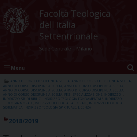
Skip
to
Facoltà Teologica
content
dell'Italia
Settentrionale
Sede Centrale – Milano
Menu
ANNO DI CORSO DISCIPLINE A SCELTA
,
ANNO DI CORSO DISCIPLINE A SCELTA
,
ANNO DI CORSO DISCIPLINE A SCELTA
,
ANNO DI CORSO DISCIPLINE A SCELTA
,
ANNO DI CORSO DISCIPLINE A SCELTA
,
ANNO DI CORSO DISCIPLINE A SCELTA
,
ANNO DI CORSO DISCIPLINE A SCELTA
,
FTIS - SPECIALIZZAZIONE
,
INDIRIZZO -
,
INDIRIZZO STUDI BIBLICI
,
INDIRIZZO TEOLOGIA FONDAMENTALE
,
INDIRIZZO
TEOLOGIA MORALE
,
INDIRIZZO TEOLOGIA PASTORALE
,
INDIRIZZO TEOLOGIA
SISTEMATICA
,
INDIRIZZO TEOLOGIA SPIRITUALE
,
LICENZA
2018/2019