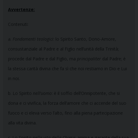
Avvertenze:
Contenuti:
a.
Fondamenti teologici
: lo Spirito Santo, Dono-Amore,
consustanziale al Padre e al Figlio nell’unità della Trinità;
procede dal Padre e dal Figlio, ma
principaliter
dal Padre; è
la stessa carità divina che fa sì che noi restiamo in Dio e Lui
in noi.
b. Lo Spirito
nell’uomo
: è il soffio dell’Onnipotente, che si
dona e ci vivifica, la forza dell’amore che ci accende del suo
fuoco e ci eleva verso l’alto, fino alla piena partecipazione
alla vita divina.
c. Lo Spirito
nella vita della Chiesa
: anima e garante della sua