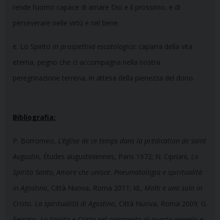
rende l’uomo capace di amare Dio e il prossimo, e di
perseverare nelle virtù e nel bene.
e. Lo Spirito
in
prospettiva escatologica
: caparra della vita
eterna, pegno che ci accompagna nella nostra
peregrinazione terrena, in attesa della pienezza del dono.
Bibliografia:
P. Borromeo,
L’église de ce temps dans la prédication de saint
Augustin
, Études augustiniennes, Paris 1972; N. Cipriani,
Lo
Spirito Santo, Amore che unisce. Pneumatologia e spiritualità
in Agostino
, Città Nuova, Roma 2011; Id.,
Molti e uno solo in
Cristo. La spiritualità di Agostino
, Città Nuova, Roma 2009; G.
Ferraro,
Lo Spirito e Cristo nel commento al quarto vangelo e