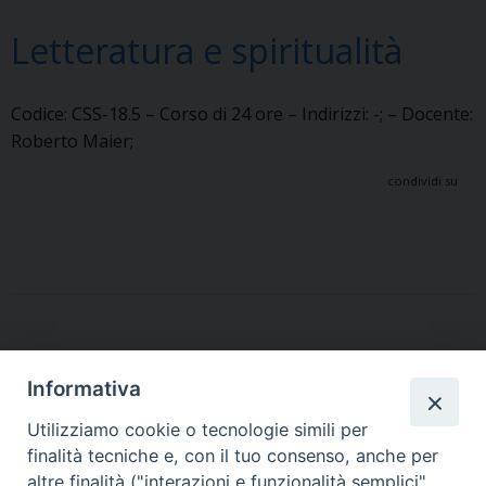
Letteratura e spiritualità
Codice: CSS-18.5 – Corso di 24 ore – Indirizzi: -; – Docente:
Roberto Maier;
condividi su
P
o
Informativa
s
t
Utilizziamo cookie o tecnologie simili per
finalità tecniche e, con il tuo consenso, anche per
N
altre finalità ("interazioni e funzionalità semplici",