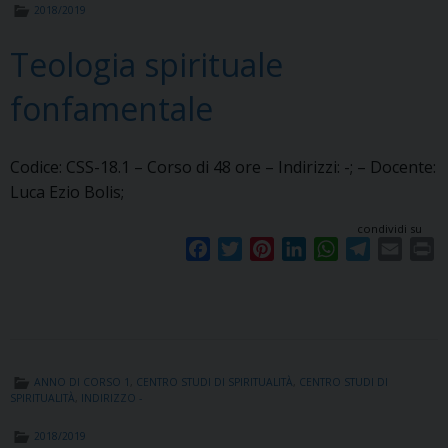
2018/2019
Teologia spirituale
fonfamentale
Codice: CSS-18.1 – Corso di 48 ore – Indirizzi: -; – Docente:
Luca Ezio Bolis;
condividi su
F
T
P
L
W
T
E
P
a
w
i
i
h
e
m
r
c
i
n
n
a
l
a
i
e
t
t
k
t
e
i
n
b
t
e
e
s
g
l
t
o
e
r
d
A
r
ANNO DI CORSO 1
,
CENTRO STUDI DI SPIRITUALITÀ
,
CENTRO STUDI DI
o
r
e
I
p
a
SPIRITUALITÀ
,
INDIRIZZO -
k
s
n
p
m
2018/2019
t