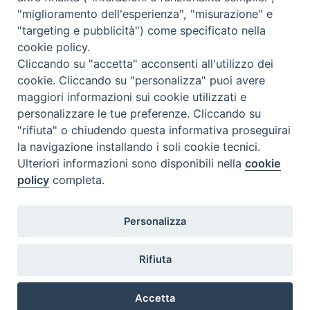
a
Dove siamo
Privacy Policy
"miglioramento dell'esperienza", "misurazione" e
v
"targeting e pubblicità") come specificato nella
i
Chiesa Cattolica Italiana
cookie policy.
g
Cliccando su "accetta" acconsenti all'utilizzo dei
La Santa Sede
a
cookie. Cliccando su "personalizza" puoi avere
t
maggiori informazioni sui cookie utilizzati e
Avepro
i
personalizzare le tue preferenze. Cliccando su
o
"rifiuta" o chiudendo questa informativa proseguirai
Servizio nazionale per gli studi superiori di teologia e di
n
la navigazione installando i soli cookie tecnici.
Ulteriori informazioni sono disponibili nella
cookie
scienze religiose
policy
completa.
Facoltà Teologica dell'Italia Settentrionale
Personalizza
Piazza Paolo VI, 6 - 20121 Milano
tel. +39 02 86 318 1
Rifiuta
facebook
youtub
ins
Accetta