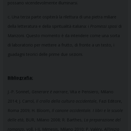
possano vicendevolmente illuminarsi.
c. Una terza parte ospiterà la rilettura di una pietra miliare
della letteratura e della spiritualità italiana: i
Promessi sposi
di
Manzoni. Questo momento è da intendere come una sorta
di laboratorio per mettere a frutto, di fronte a un testo, i
guadagni teorici delle prime due sezioni.
Bibliografia:
J.-P. Sonnet,
Generare è narrare
, Vita e Pensiero, Milano
2014; J. Carrol,
Il crollo della cultura occidentale
, Fazi Editore,
Roma 2009; H. Bloom,
Il canone occidentale. I libri e le scuole
delle età
, BUR, Milano 2008; R. Barthes,
La preparazione del
romanzo
, voll. I-II, Mimesis, Milano 2010; P. Valéry,
All’inizio