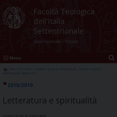
Skip
to
Facoltà Teologica
content
dell'Italia
Settentrionale
Sede Centrale – Milano
Menu
ANNO DI CORSO 1
,
CENTRO STUDI DI SPIRITUALITÀ
,
CENTRO STUDI DI
SPIRITUALITÀ
,
INDIRIZZO -
2018/2019
Letteratura e spiritualità
Centro Studi di Spiritualità