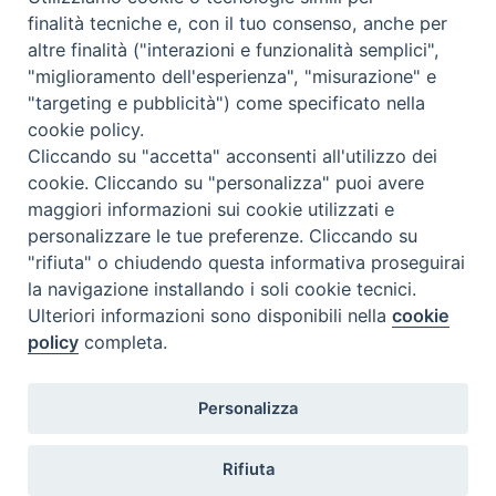
t
finalità tecniche e, con il tuo consenso, anche per
altre finalità ("interazioni e funzionalità semplici",
Dove siamo
Privacy Policy
"miglioramento dell'esperienza", "misurazione" e
"targeting e pubblicità") come specificato nella
Chiesa Cattolica Italiana
cookie policy.
Cliccando su "accetta" acconsenti all'utilizzo dei
La Santa Sede
cookie. Cliccando su "personalizza" puoi avere
maggiori informazioni sui cookie utilizzati e
Avepro
personalizzare le tue preferenze. Cliccando su
"rifiuta" o chiudendo questa informativa proseguirai
Servizio nazionale per gli studi superiori di teologia e di
la navigazione installando i soli cookie tecnici.
Ulteriori informazioni sono disponibili nella
cookie
scienze religiose
policy
completa.
Facoltà Teologica dell'Italia Settentrionale
Personalizza
Piazza Paolo VI, 6 - 20121 Milano
tel. +39 02 86 318 1
Rifiuta