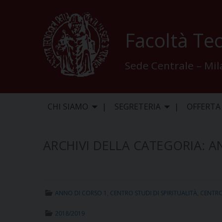
Skip
to
content
Facoltà Teo
Sede Centrale – Mi
CHI SIAMO
SEGRETERIA
OFFERTA
ARCHIVI DELLA CATEGORIA:
A
ANNO DI CORSO 1
,
CENTRO STUDI DI SPIRITUALITÀ
,
CENTRO 
2018/2019