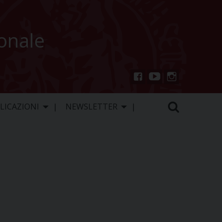
ionale
You
Inst
Fac
Tu
agr
ebo
LICAZIONI
NEWSLETTER
be
am
ok