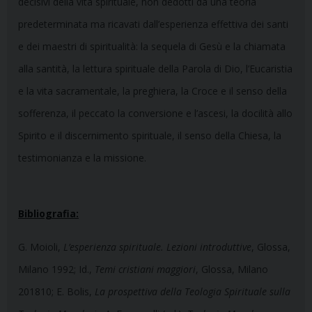
decisivi della vita spirituale, non dedotti da una teoria
predeterminata ma ricavati dall’esperienza effettiva dei santi
e dei maestri di spiritualità: la sequela di Gesù e la chiamata
alla santità, la lettura spirituale della Parola di Dio, l’Eucaristia
e la vita sacramentale, la preghiera, la Croce e il senso della
sofferenza, il peccato la conversione e l’ascesi, la docilità allo
Spirito e il discernimento spirituale, il senso della Chiesa, la
testimonianza e la missione.
Bibliografia:
G. Moioli,
L’esperienza spirituale. Lezioni introduttive
, Glossa,
Milano 1992; Id.,
Temi cristiani maggiori
, Glossa, Milano
201810; E. Bolis,
La prospettiva della Teologia Spirituale sulla