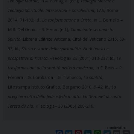
Teologia Morale
, in A. Fumagalli (ed.),
Teologia Morale e
Teologia Spirituale. Intersezioni e parallelismi
, LAS, Roma
2014, 71-102; Id.,
La conformazione a Cristo
, in L. Borriello –
M.R. Del Genio – R. Ferrari (ed.),
Camminate secondo lo
Spirito
, Libreria Editrice Vaticana, Città del Vaticano 2015, 69-
93; Id.,
Storia e storie della spiritualità. Nodi teorici e
prospettive di ricerca
, «Teologia» 26 (2001) 213-237; Id.,
Le
trasformazioni della santità nell’età moderna
, in E. Bolis – R.
Fornara – G. Lombarda – G. Trabucco,
La santità
,
Litostampa Istituto Grafico, Bergamo 2010, 9-42; Id.,
La
preghiera atto della fede e fede in atto. La “lezione” di santa
Teresa d’Ávila
, «Teologia» 30 (2005) 200-219.
condividi su
F
T
P
L
W
T
E
P