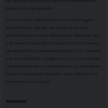
dei contenuti e le prospettive aperte per l’elaborazione del
trattato di Teologia spirituale.
Un terzo modulo individua alcuni “temi cristiani maggiori”
decisivi della vita spirituale, non dedotti da una teoria
predeterminata ma ricavati dall’esperienza effettiva dei santi
e dei maestri di spiritualità: la sequela di Gesù e la chiamata
alla santità, la lettura spirituale della Parola di Dio, l’Eucaristia
e la vita sacramentale, la preghiera, la Croce e il senso della
sofferenza, il peccato la conversione e l’ascesi, la docilità allo
Spirito e il discernimento spirituale, il senso della Chiesa, la
testimonianza e la missione.
Avvertenze: