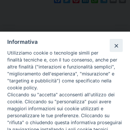
a
w
i
i
h
e
m
r
c
i
n
n
a
l
a
i
e
t
t
k
t
e
i
n
b
t
e
e
s
g
l
t
o
e
r
d
A
r
o
r
e
I
p
a
Informativa
k
s
n
p
m
Utilizziamo cookie o tecnologie simili per
t
finalità tecniche e, con il tuo consenso, anche per
altre finalità ("interazioni e funzionalità semplici",
Dove siamo
Privacy Policy
"miglioramento dell'esperienza", "misurazione" e
"targeting e pubblicità") come specificato nella
Chiesa Cattolica Italiana
cookie policy.
Cliccando su "accetta" acconsenti all'utilizzo dei
La Santa Sede
cookie. Cliccando su "personalizza" puoi avere
maggiori informazioni sui cookie utilizzati e
Avepro
personalizzare le tue preferenze. Cliccando su
"rifiuta" o chiudendo questa informativa proseguirai
Servizio nazionale per gli studi superiori di teologia e di
la navigazione installando i soli cookie tecnici.