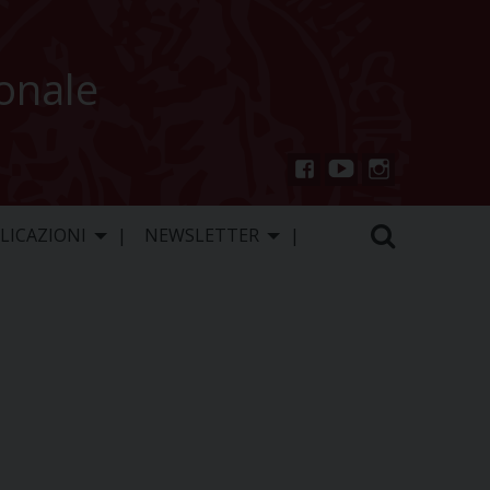
ionale
You
Inst
Fac
Tu
agr
ebo
LICAZIONI
NEWSLETTER
be
am
ok