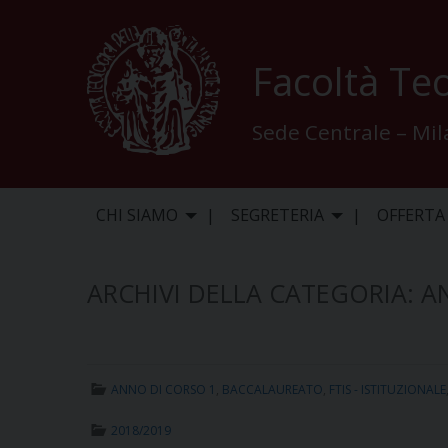
Skip
to
content
Facoltà Teo
Sede Centrale – Mi
CHI SIAMO
SEGRETERIA
OFFERTA
ARCHIVI DELLA CATEGORIA:
A
ANNO DI CORSO 1
,
BACCALAUREATO
,
FTIS - ISTITUZIONALE
2018/2019