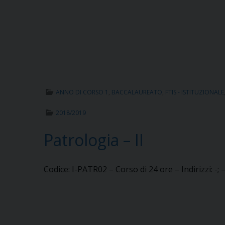
ANNO DI CORSO 1
,
BACCALAUREATO
,
FTIS - ISTITUZIONALE
2018/2019
Patrologia – II
Codice: I-PATR02 – Corso di 24 ore – Indirizzi: -;