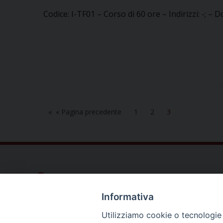
Codice: I-TF01 – Corso di 60 ore – Indirizzi: -; – 
« Pagina precedente
1
2
3
Dove siamo
Privacy Policy
Informativa
Chiesa Cattolica Italiana
Utilizziamo cookie o tecnologie s