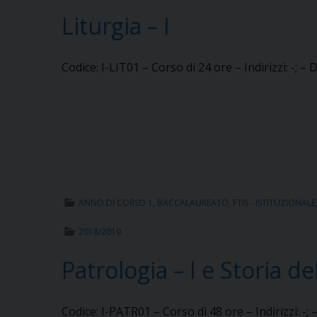
Liturgia – I
Codice: I-LIT01 – Corso di 24 ore – Indirizzi: -; –
ANNO DI CORSO 1
,
BACCALAUREATO
,
FTIS - ISTITUZIONALE
2018/2019
Patrologia – I e Storia de
Codice: I-PATR01 – Corso di 48 ore – Indirizzi: -; 