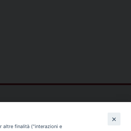
ltà Teologica dell'Italia Settentrionale
Piazza Paolo VI, 6 - 20121 Milano
tel. +39 02 86 318 1
altre finalità ("interazioni e