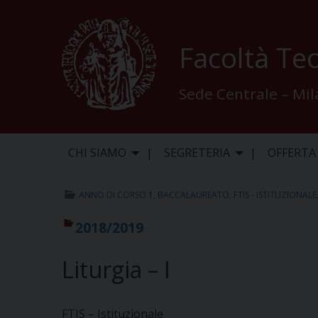
Skip
to
content
Facoltà Teo
Sede Centrale – Mi
CHI SIAMO
SEGRETERIA
OFFERTA
ANNO DI CORSO 1
,
BACCALAUREATO
,
FTIS - ISTITUZIONALE
2018/2019
Liturgia – I
FTIS – Istituzionale