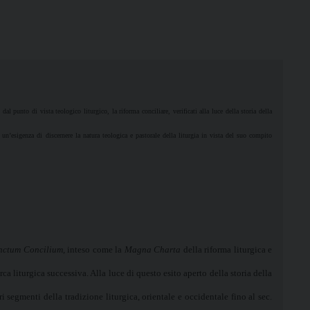
al punto di vista teologico liturgico, la riforma conciliare, verificati alla luce della storia della
a un’esigenza di discernere la natura teologica e pastorale della liturgia in vista del suo compito
nctum Concilium,
inteso come la
Magna Charta
della riforma liturgica e
ca liturgica successiva. Alla luce di questo esito aperto della storia della
ari segmenti della tradizione liturgica, orientale e occidentale fino al sec.