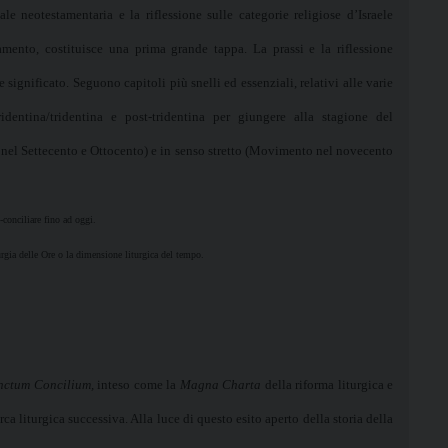
ale neotestamentaria e la riflessione sulle categorie religiose d’Israele
tamento, costituisce una prima grande tappa. La prassi e la riflessione
de significato. Seguono capitoli più snelli ed essenziali, relativi alle varie
identina/tridentina e post-tridentina per giungere alla stagione del
el Settecento e Ottocento) e in senso stretto (Movimento nel novecento
t-conciliare fino ad oggi.
rgia delle Ore o la dimensione liturgica del tempo.
nctum Concilium,
inteso come la
Magna Charta
della riforma liturgica e
ca liturgica successiva. Alla luce di questo esito aperto della storia della