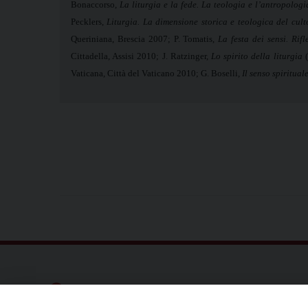
Bonaccorso
,
La liturgia e la fede. La teologia e l’antropologi
Pecklers
,
Liturgia. La dimensione storica e teologica del cult
Queriniana, Brescia 2007; P.
Tomatis,
La festa dei sensi. Rifl
Cittadella, Assisi 2010
; J. Ratzinger,
Lo spirito della liturgia
(
Vaticana, Città del Vaticano 2010; G.
Boselli,
Il senso spiritual
Dove siamo
Privacy Policy