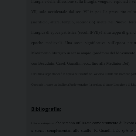
liturgia e della riflessione sulla liturgia, vengono esplorati i v
VII; solo occidentale dal sec. VII in poi. La prassi rito-cultu
(sacrificio, altare, tempio, sacerdozio) rilette nel Nuovo Tes
liturgica di epoca patristica (secoli II-VII) è altra tappa di gran
epoche medievali. Una sosta significativa sull’epoca pre-tr
Movimento liturgico in senso ampio (prodromi del Movimento n
con Beauduin, Casel, Guardini, ecc., fino alla
Mediator Dei
).
Un’ultima tappa storica è la ripresa dell’eredità del Vaticano II nella sua recezione pos
Conclude il corso un duplice affondo tematico: la nozione di Anno Liturgico e di Litu
Bibliografia:
che saranno utilizzate come strumento di lavoro d
,
Oltre alle
dispense
a scelta
, complementari allo studio: R.
Guardini,
Lo spirito 