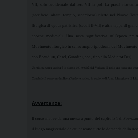
VII; solo occidentale dal sec. VII in poi. La prassi rito-cultu
(sacrificio, altare, tempio, sacerdozio) rilette nel Nuovo Tes
liturgica di epoca patristica (secoli II-VII) è altra tappa di gran
epoche medievali. Una sosta significativa sull’epoca pre-tr
Movimento liturgico in senso ampio (prodromi del Movimento n
con Beauduin, Casel, Guardini, ecc., fino alla
Mediator Dei
).
Un’ultima tappa storica è la ripresa dell’eredità del Vaticano II nella sua recezione pos
Conclude il corso un duplice affondo tematico: la nozione di Anno Liturgico e di Litu
Avvertenze:
Il corso muove da una messa a punto del capitolo 1 di
Sacrosa
il luogo magisteriale da cui nascono tutte le domande della ricer