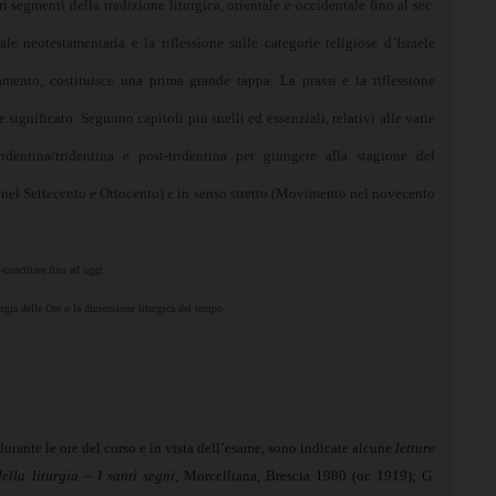
ari segmenti della tradizione liturgica, orientale e occidentale fino al sec.
ale neotestamentaria e la riflessione sulle categorie religiose d’Israele
tamento, costituisce una prima grande tappa. La prassi e la riflessione
de significato. Seguono capitoli più snelli ed essenziali, relativi alle varie
identina/tridentina e post-tridentina per giungere alla stagione del
el Settecento e Ottocento) e in senso stretto (Movimento nel novecento
t-conciliare fino ad oggi.
rgia delle Ore o la dimensione liturgica del tempo.
urante le ore del corso e in vista dell’esame, sono indicate alcune
letture
della liturgia – I santi segni
, Morcelliana, Brescia 1980 (or. 1919); G.