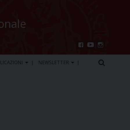
ionale
You
Inst
Fac
Tu
agr
ebo
LICAZIONI
NEWSLETTER
be
am
ok