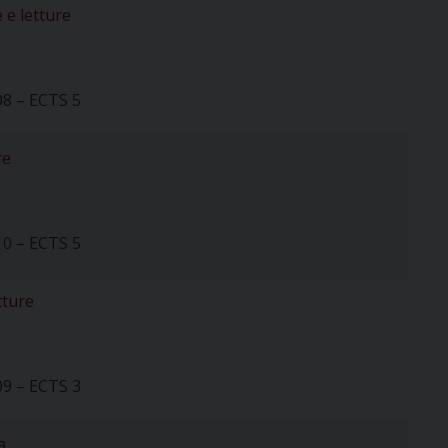
e e letture
08 – ECTS 5
re
10 – ECTS 5
tture
09 – ECTS 3
a