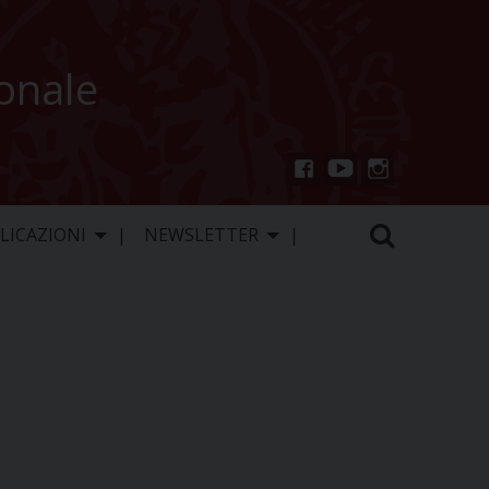
ionale
You
Inst
Fac
Tu
agr
ebo
LICAZIONI
NEWSLETTER
be
am
ok