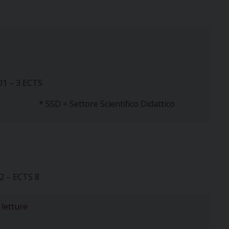
O
01 – 3 ECTS
* SSD = Settore Scientifico Didattico
2 – ECTS 8
 letture