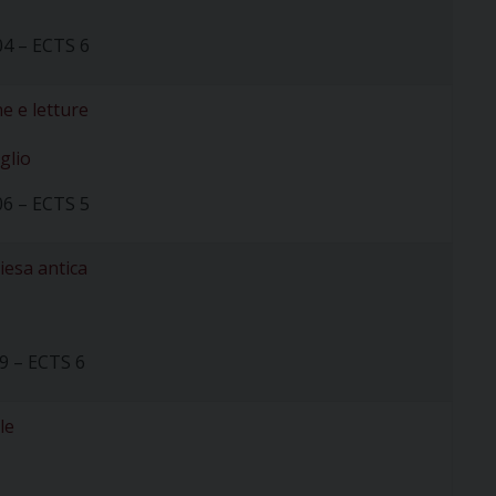
04 – ECTS 6
ne e letture
glio
06 – ECTS 5
iesa antica
9 – ECTS 6
le