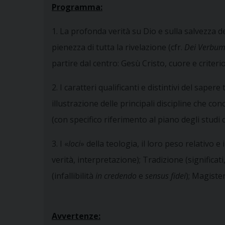
Programma:
1. La profonda verità su Dio e sulla salvezza d
pienezza di tutta la rivelazione (cfr.
Dei Verbu
partire dal centro: Gesù Cristo, cuore e criterio
2. I caratteri qualificanti e distintivi del sap
illustrazione delle principali discipline che c
(con specifico riferimento al piano degli studi 
3. I «
loci
» della teologia, il loro peso relativo e
verità, interpretazione); Tradizione (significati
(infallibilità
in credendo
e
sensus fidei
); Magiste
Avvertenze: