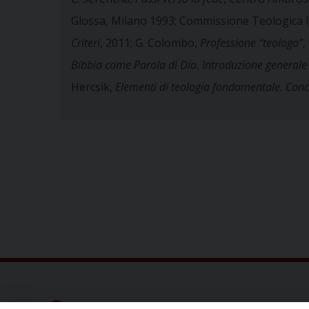
Glossa, Milano 1993; Commissione Teologica 
Criteri
, 2011; G. Colombo,
Professione “teologo”
,
Bibbia come Parola di Dio. Introduzione generale 
Hercsik,
Elementi di teologia fondamentale. Conce