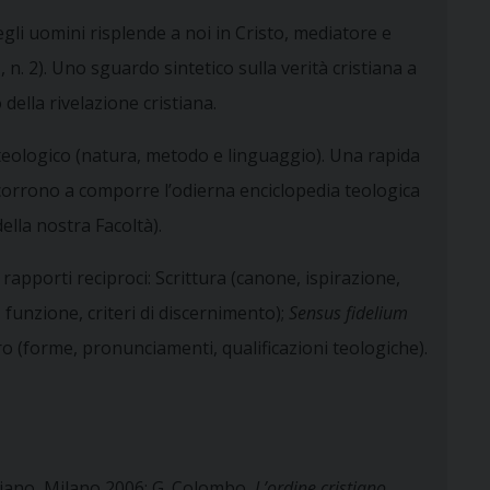
egli uomini risplende a noi in Cristo, mediatore e
m
, n. 2). Uno sguardo sintetico sulla verità cristiana a
 della rivelazione cristiana.
ere teologico (natura, metodo e linguaggio). Una rapida
oncorrono a comporre l’odierna enciclopedia teologica
della nostra Facoltà).
 i rapporti reciproci: Scrittura (canone, ispirazione,
, funzione, criteri di discernimento);
Sensus fidelium
ro (forme, pronunciamenti, qualificazioni teologiche).
iano, Milano 2006; G. Colombo,
L’ordine cristiano
,