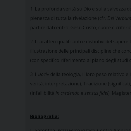
1. La profonda verità su Dio e sulla salvezza d
pienezza di tutta la rivelazione (cfr.
Dei Verbu
partire dal centro: Gesù Cristo, cuore e criterio
2. I caratteri qualificanti e distintivi del sap
illustrazione delle principali discipline che c
(con specifico riferimento al piano degli studi 
3. I «
loci
» della teologia, il loro peso relativo e
verità, interpretazione); Tradizione (significati
(infallibilità
in credendo
e
sensus fidei
); Magiste
Bibliografia:
L. Serenthà,
Passi verso la fede
, Centro Ambros