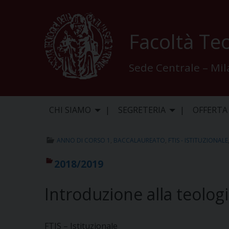
Skip
to
content
Facoltà Teo
Sede Centrale – Mi
CHI SIAMO
SEGRETERIA
OFFERTA
ANNO DI CORSO 1
,
BACCALAUREATO
,
FTIS - ISTITUZIONALE
2018/2019
Introduzione alla teolog
FTIS – Istituzionale