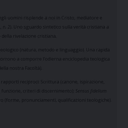
egli uomini risplende a noi in Cristo, mediatore e
m
, n. 2). Uno sguardo sintetico sulla verità cristiana a
 della rivelazione cristiana.
ere teologico (natura, metodo e linguaggio). Una rapida
oncorrono a comporre l’odierna enciclopedia teologica
della nostra Facoltà).
 i rapporti reciproci: Scrittura (canone, ispirazione,
, funzione, criteri di discernimento);
Sensus fidelium
ro (forme, pronunciamenti, qualificazioni teologiche).