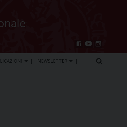
ionale
You
Inst
Fac
Tu
agr
ebo
LICAZIONI
NEWSLETTER
be
am
ok