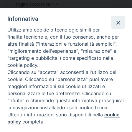
1
Pagina successiva »
o
r
e
I
p
a
k
s
n
p
m
Informativa
t
Utilizziamo cookie o tecnologie simili per
finalità tecniche e, con il tuo consenso, anche per
altre finalità ("interazioni e funzionalità semplici",
Dove siamo
Privacy Policy
"miglioramento dell'esperienza", "misurazione" e
"targeting e pubblicità") come specificato nella
Chiesa Cattolica Italiana
cookie policy.
Cliccando su "accetta" acconsenti all'utilizzo dei
La Santa Sede
cookie. Cliccando su "personalizza" puoi avere
maggiori informazioni sui cookie utilizzati e
Avepro
personalizzare le tue preferenze. Cliccando su
"rifiuta" o chiudendo questa informativa proseguirai
Servizio nazionale per gli studi superiori di teologia e di
la navigazione installando i soli cookie tecnici.
Ulteriori informazioni sono disponibili nella
cookie
scienze religiose
policy
completa.