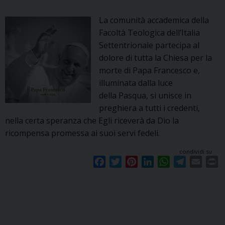
La comunità accademica della
Facoltà Teologica dell’Italia
Settentrionale partecipa al
dolore di tutta la Chiesa per la
morte di Papa Francesco e,
illuminata dalla luce
della Pasqua, si unisce in
preghiera a tutti i credenti,
nella certa speranza che Egli riceverà da Dio la
ricompensa promessa ai suoi servi fedeli.
condividi su
F
T
P
L
W
T
E
P
a
w
i
i
h
e
m
r
c
i
n
n
a
l
a
i
e
t
t
k
t
e
i
n
b
t
e
e
s
g
l
t
o
e
r
d
A
r