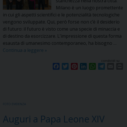
stanchezza nella nostra città.
Milano è un luogo promettente
in cui gli aspetti scientifici e le potenzialità tecnologiche
vengono sviluppate. Qui, però forse non c’è il desiderio
di futuro: il futuro è visto come una specie di minaccia e
di destino da esorcizzare. L’impressione di questa forma
esausta di umanesimo contemporaneo, ha bisogno …
Le
Continua a leggere
»
ragioni
condividi su
della
F
T
P
L
W
T
E
P
speranza
a
w
i
i
h
e
m
r
c
i
n
n
a
l
a
i
e
t
t
k
t
e
i
n
b
t
e
e
s
g
l
t
o
e
r
d
A
r
FOTO EVIDENZA
o
r
e
I
p
a
k
s
n
p
m
Auguri a Papa Leone XIV
t