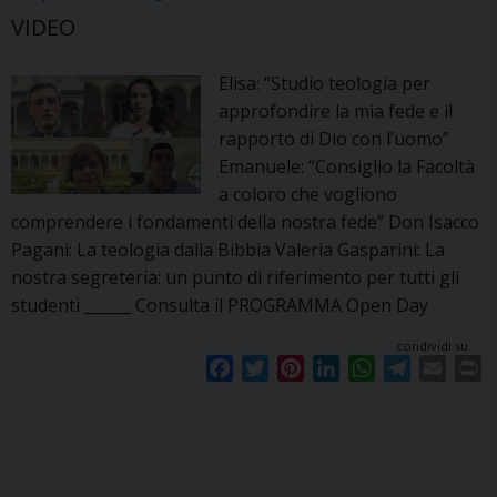
VIDEO
Elisa: “Studio teologia per
approfondire la mia fede e il
rapporto di Dio con l’uomo”
Emanuele: “Consiglio la Facoltà
a coloro che vogliono
comprendere i fondamenti della nostra fede” Don Isacco
Pagani: La teologia dalla Bibbia Valeria Gasparini: La
nostra segreteria: un punto di riferimento per tutti gli
studenti ______ Consulta il PROGRAMMA Open Day
condividi su
F
T
P
L
W
T
E
P
a
w
i
i
h
e
m
r
c
i
n
n
a
l
a
i
e
t
t
k
t
e
i
n
b
t
e
e
s
g
l
t