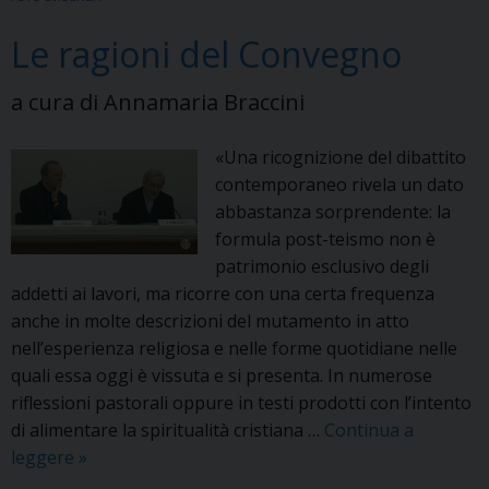
o
r
e
I
p
a
k
s
n
p
m
Le ragioni del Convegno
t
a cura di Annamaria Braccini
«Una ricognizione del dibattito
contemporaneo rivela un dato
abbastanza sorprendente: la
formula post-teismo non è
patrimonio esclusivo degli
addetti ai lavori, ma ricorre con una certa frequenza
anche in molte descrizioni del mutamento in atto
nell’esperienza religiosa e nelle forme quotidiane nelle
quali essa oggi è vissuta e si presenta. In numerose
riflessioni pastorali oppure in testi prodotti con l’intento
di alimentare la spiritualità cristiana …
Continua a
Le
leggere
»
ragioni