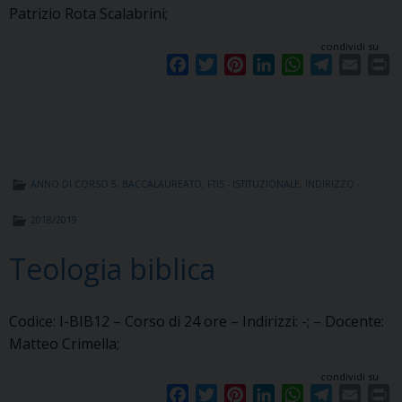
Patrizio Rota Scalabrini;
condividi su
F
T
P
L
W
T
E
P
a
w
i
i
h
e
m
r
c
i
n
n
a
l
a
i
e
t
t
k
t
e
i
n
b
t
e
e
s
g
l
t
o
e
r
d
A
r
ANNO DI CORSO 5
,
BACCALAUREATO
,
FTIS - ISTITUZIONALE
,
INDIRIZZO -
o
r
e
I
p
a
k
s
n
p
m
2018/2019
t
Teologia biblica
Codice: I-BIB12 – Corso di 24 ore – Indirizzi: -; – Docente:
Matteo Crimella;
condividi su
F
T
P
L
W
T
E
P