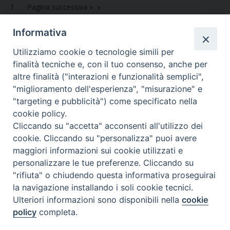
1
Pagina successiva »
o
r
e
I
p
a
k
s
n
p
m
Informativa
t
Utilizziamo cookie o tecnologie simili per
finalità tecniche e, con il tuo consenso, anche per
altre finalità ("interazioni e funzionalità semplici",
Dove siamo
Privacy Policy
"miglioramento dell'esperienza", "misurazione" e
"targeting e pubblicità") come specificato nella
Chiesa Cattolica Italiana
cookie policy.
Cliccando su "accetta" acconsenti all'utilizzo dei
La Santa Sede
cookie. Cliccando su "personalizza" puoi avere
maggiori informazioni sui cookie utilizzati e
Avepro
personalizzare le tue preferenze. Cliccando su
"rifiuta" o chiudendo questa informativa proseguirai
Servizio nazionale per gli studi superiori di teologia e di
la navigazione installando i soli cookie tecnici.
Ulteriori informazioni sono disponibili nella
cookie
scienze religiose
policy
completa.