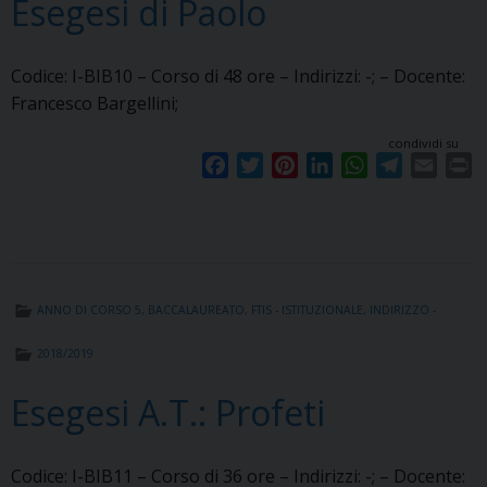
Esegesi di Paolo
Codice: I-BIB10 – Corso di 48 ore – Indirizzi: -; – Docente:
Francesco Bargellini;
condividi su
F
T
P
L
W
T
E
P
a
w
i
i
h
e
m
r
c
i
n
n
a
l
a
i
e
t
t
k
t
e
i
n
b
t
e
e
s
g
l
t
o
e
r
d
A
r
ANNO DI CORSO 5
,
BACCALAUREATO
,
FTIS - ISTITUZIONALE
,
INDIRIZZO -
o
r
e
I
p
a
k
s
n
p
m
2018/2019
t
Esegesi A.T.: Profeti
Codice: I-BIB11 – Corso di 36 ore – Indirizzi: -; – Docente: