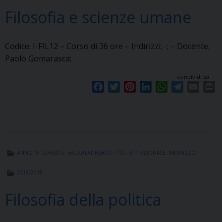
Filosofia e scienze umane
Codice: I-FIL12 – Corso di 36 ore – Indirizzi: -; – Docente:
Paolo Gomarasca;
condividi su
F
T
P
L
W
T
E
P
a
w
i
i
h
e
m
r
c
i
n
n
a
l
a
i
e
t
t
k
t
e
i
n
b
t
e
e
s
g
l
t
o
e
r
d
A
r
ANNO DI CORSO 5
,
BACCALAUREATO
,
FTIS - ISTITUZIONALE
,
INDIRIZZO -
o
r
e
I
p
a
k
s
n
p
m
2018/2019
t
Filosofia della politica