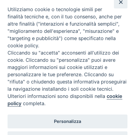
k
s
n
p
m
Utilizziamo cookie o tecnologie simili per
t
finalità tecniche e, con il tuo consenso, anche per
altre finalità ("interazioni e funzionalità semplici",
Dove siamo
Privacy Policy
"miglioramento dell'esperienza", "misurazione" e
"targeting e pubblicità") come specificato nella
Chiesa Cattolica Italiana
cookie policy.
Cliccando su "accetta" acconsenti all'utilizzo dei
La Santa Sede
cookie. Cliccando su "personalizza" puoi avere
maggiori informazioni sui cookie utilizzati e
Avepro
personalizzare le tue preferenze. Cliccando su
"rifiuta" o chiudendo questa informativa proseguirai
Servizio nazionale per gli studi superiori di teologia e di
la navigazione installando i soli cookie tecnici.
Ulteriori informazioni sono disponibili nella
cookie
scienze religiose
policy
completa.
Facoltà Teologica dell'Italia Settentrionale
Personalizza
Piazza Paolo VI, 6 - 20121 Milano
tel. +39 02 86 318 1