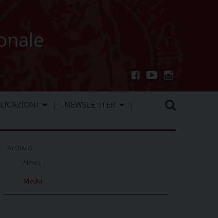
ionale
You
Inst
Fac
Tu
agr
ebo
LICAZIONI
NEWSLETTER
be
am
ok
Archivio
News
Media