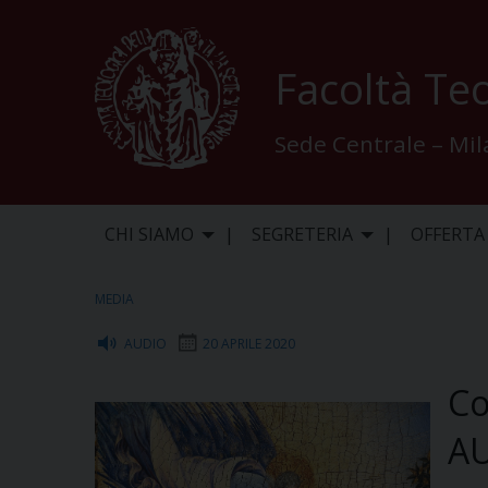
Skip
to
content
Facoltà Teo
Sede Centrale – Mi
CHI SIAMO
SEGRETERIA
OFFERTA
MEDIA
AUDIO
20 APRILE 2020
Co
AU