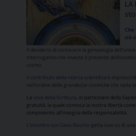
LA 
sto
Che 
ciò 
Il desiderio di conoscere la genealogia dell’univ
interrogativo che investe il presente dell’esisten
cosmo.
Il
contributo della ricerca scientifica
è imprescindi
nell’ordine delle grandezze cosmiche che nella te
La
voce della Scrittura
, in particolare della Sapi
gratuità, la quale convoca la nostra libertà com
compimento all’insegna della responsabilità.
L’incontro con Gesù Risorto
getta luce su di una 