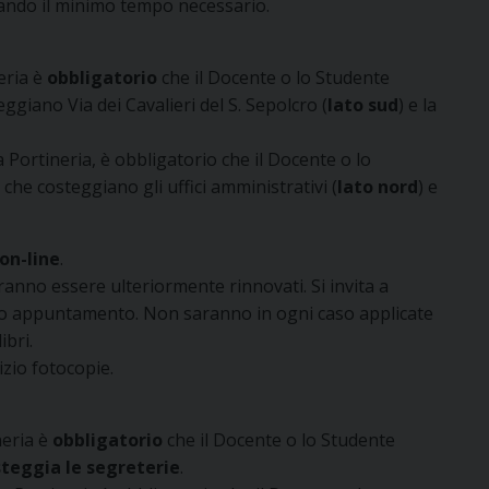
tando il minimo tempo necessario.
neria è
obbligatorio
che il Docente o lo Studente
eggiano Via dei Cavalieri del S. Sepolcro (
lato sud
) e la
 Portineria, è obbligatorio che il Docente o lo
 che costeggiano gli uffici amministrativi (
lato nord
) e
on-line
.
anno essere ulteriormente rinnovati. Si invita a
io appuntamento. Non saranno in ogni caso applicate
ibri.
izio fotocopie.
neria è
obbligatorio
che il Docente o lo Studente
teggia le segreterie
.