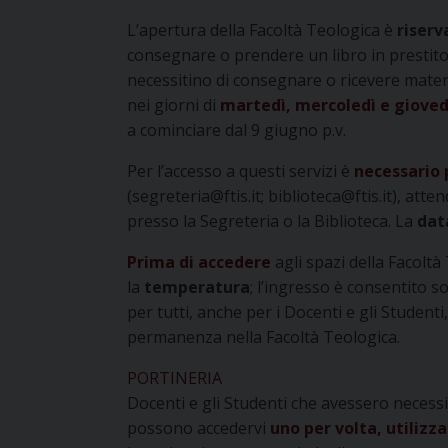
L’apertura della Facoltà Teologica è
riserv
consegnare o prendere un libro in prestito 
necessitino di consegnare o ricevere materi
nei giorni di
martedì, mercoledì e gioved
a cominciare dal 9 giugno p.v.
Per l’accesso a questi servizi è
necessario 
(segreteria@ftis.it; biblioteca@ftis.it), at
presso la Segreteria o la Biblioteca. La
da
Prima di accedere
agli spazi della Facoltà
la
temperatura
; l’ingresso è consentito s
per tutti, anche per i Docenti e gli Studenti
permanenza nella Facoltà Teologica.
PORTINERIA
Docenti e gli Studenti che avessero necessi
possono accedervi
uno per volta, utilizza