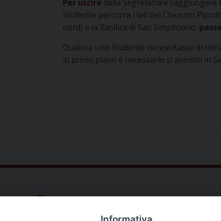
Per uscire
dalla Segreteria e raggiungere l
Studente percorra i lati del Chiostro Picco
nord) e la Basilica di San Simpliciano,
passa
Qualora uno Studente necessitasse di ritir
al primo piano è necessario si prenoti in S
Dove siamo
Privacy Policy
Informativa