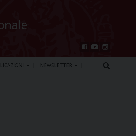
ionale
You
Inst
Fac
Tu
agr
ebo
LICAZIONI
NEWSLETTER
be
am
ok