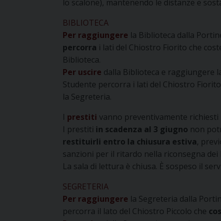
lo scalone), mantenendo le distanze e sos
BIBLIOTECA
Per raggiungere
la Biblioteca dalla Porti
percorra
i lati del Chiostro Fiorito che cost
Biblioteca.
Per uscire
dalla Biblioteca e raggiungere la
Studente percorra i lati del Chiostro Fiorito
la Segreteria.
I
prestiti
vanno preventivamente richiesti
I prestiti
in scadenza al 3 giugno
non potr
restituirli entro la chiusura estiva
, prev
sanzioni per il ritardo nella riconsegna dei l
La sala di lettura è chiusa. È sospeso il serv
SEGRETERIA
Per raggiungere
la Segreteria dalla Porti
percorra il lato del Chiostro Piccolo che
cos