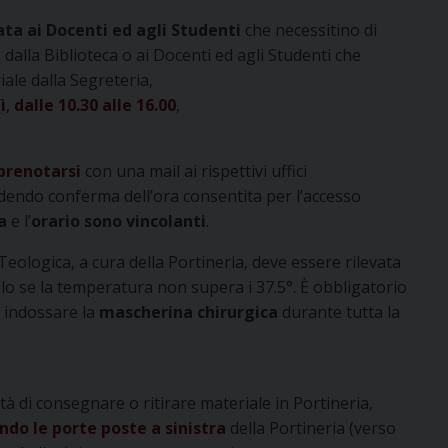
ata ai Docenti ed agli Studenti
che necessitino di
dalla Biblioteca o ai Docenti ed agli Studenti che
ale dalla Segreteria,
ì
,
dalle 10.30 alle 16.00
,
prenotarsi
con una mail ai rispettivi uffici
tendendo conferma dell’ora consentita per l’accesso
ta
e l’
orario sono vincolanti
.
 Teologica, a cura della Portineria, deve essere rilevata
olo se la temperatura non supera i 37.5°. È obbligatorio
, indossare la
mascherina chirurgica
durante tutta la
tà di consegnare o ritirare materiale in Portineria,
ndo le porte poste a sinistra
della Portineria (verso