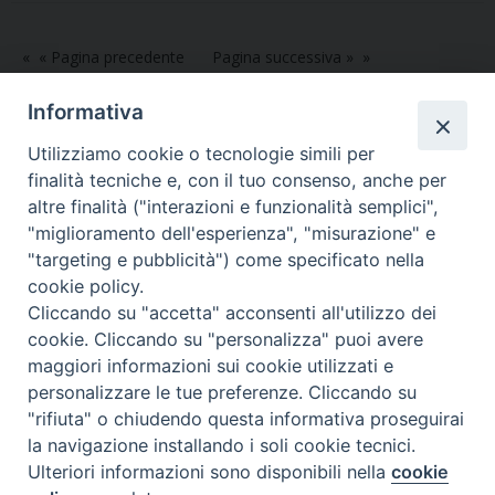
t
« Pagina precedente
Pagina successiva »
Informativa
Utilizziamo cookie o tecnologie simili per
finalità tecniche e, con il tuo consenso, anche per
altre finalità ("interazioni e funzionalità semplici",
Dove siamo
Privacy Policy
"miglioramento dell'esperienza", "misurazione" e
"targeting e pubblicità") come specificato nella
Chiesa Cattolica Italiana
cookie policy.
Cliccando su "accetta" acconsenti all'utilizzo dei
La Santa Sede
cookie. Cliccando su "personalizza" puoi avere
maggiori informazioni sui cookie utilizzati e
Avepro
personalizzare le tue preferenze. Cliccando su
"rifiuta" o chiudendo questa informativa proseguirai
Servizio nazionale per gli studi superiori di teologia e di
la navigazione installando i soli cookie tecnici.
Ulteriori informazioni sono disponibili nella
cookie
scienze religiose