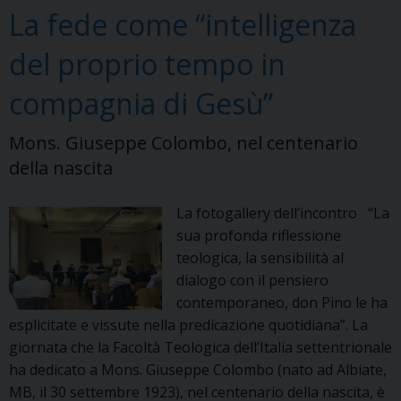
o
r
e
I
p
a
La fede come “intelligenza
k
s
n
p
m
t
del proprio tempo in
compagnia di Gesù”
Mons. Giuseppe Colombo, nel centenario
della nascita
La fotogallery dell’incontro “La
sua profonda riflessione
teologica, la sensibilità al
dialogo con il pensiero
contemporaneo, don Pino le ha
esplicitate e vissute nella predicazione quotidiana”. La
giornata che la Facoltà Teologica dell’Italia settentrionale
ha dedicato a Mons. Giuseppe Colombo (nato ad Albiate,
MB, il 30 settembre 1923), nel centenario della nascita, è