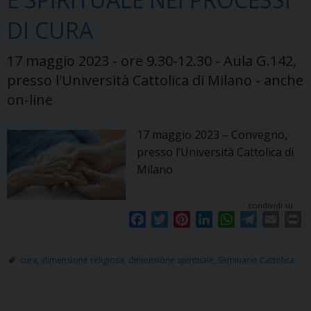
DI CURA
17 maggio 2023 - ore 9.30-12.30 - Aula G.142,
presso l'Università Cattolica di Milano - anche
on-line
17 maggio 2023 – Convegno,
presso l’Università Cattolica di
Milano
condividi su
F
T
P
L
W
T
E
P
a
w
i
i
h
e
m
r
c
i
n
n
a
l
a
i
cura
,
dimensione religiosa
,
dimensione spirituale
,
Seminario Cattolica
e
t
t
k
t
e
i
n
b
t
e
e
s
g
l
t
o
e
r
d
A
r