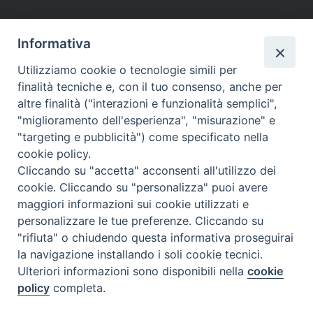
o
r
e
I
p
a
P
k
s
n
p
m
o
t
Informativa
s
t
Utilizziamo cookie o tecnologie simili per
finalità tecniche e, con il tuo consenso, anche per
N
altre finalità ("interazioni e funzionalità semplici",
a
Dove siamo
Privacy Policy
"miglioramento dell'esperienza", "misurazione" e
v
"targeting e pubblicità") come specificato nella
i
Chiesa Cattolica Italiana
cookie policy.
g
Cliccando su "accetta" acconsenti all'utilizzo dei
La Santa Sede
a
cookie. Cliccando su "personalizza" puoi avere
t
maggiori informazioni sui cookie utilizzati e
Avepro
i
personalizzare le tue preferenze. Cliccando su
o
"rifiuta" o chiudendo questa informativa proseguirai
Servizio nazionale per gli studi superiori di teologia e di
n
la navigazione installando i soli cookie tecnici.
Ulteriori informazioni sono disponibili nella
cookie
scienze religiose
policy
completa.