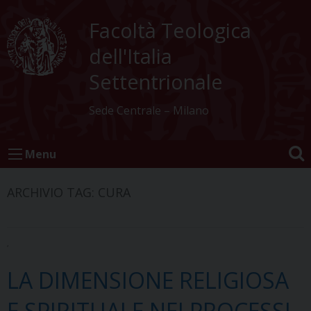
Skip
to
Facoltà Teologica
content
dell'Italia
Settentrionale
Sede Centrale – Milano
Menu
ARCHIVIO TAG:
CURA
,
LA DIMENSIONE RELIGIOSA
E SPIRITUALE NEI PROCESSI