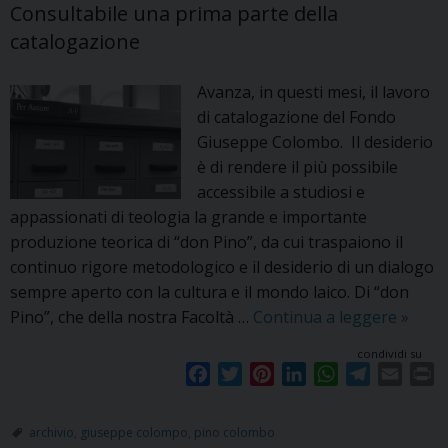
Consultabile una prima parte della
catalogazione
Avanza, in questi mesi, il lavoro
di catalogazione del Fondo
Giuseppe Colombo. Il desiderio
è di rendere il più possibile
accessibile a studiosi e
appassionati di teologia la grande e importante
produzione teorica di “don Pino”, da cui traspaiono il
continuo rigore metodologico e il desiderio di un dialogo
sempre aperto con la cultura e il mondo laico. Di “don
Fondo
Pino”, che della nostra Facoltà …
Continua a leggere
»
Giuse
condividi su
Colom
F
T
P
L
W
T
E
P
una
a
w
i
i
h
e
m
r
sezio
c
i
n
n
a
l
a
i
archivio
,
giuseppe colompo
,
pino colombo
online
e
t
t
k
t
e
i
n