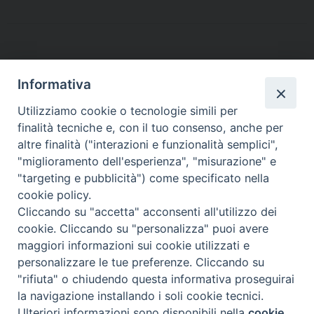
b
t
e
e
s
g
l
t
o
e
r
d
A
r
o
r
e
I
p
a
P
k
s
n
p
m
o
t
Informativa
s
t
Utilizziamo cookie o tecnologie simili per
finalità tecniche e, con il tuo consenso, anche per
N
altre finalità ("interazioni e funzionalità semplici",
a
Dove siamo
Privacy Policy
"miglioramento dell'esperienza", "misurazione" e
v
"targeting e pubblicità") come specificato nella
i
Chiesa Cattolica Italiana
cookie policy.
g
Cliccando su "accetta" acconsenti all'utilizzo dei
La Santa Sede
a
cookie. Cliccando su "personalizza" puoi avere
t
maggiori informazioni sui cookie utilizzati e
Avepro
i
personalizzare le tue preferenze. Cliccando su
o
"rifiuta" o chiudendo questa informativa proseguirai
Servizio nazionale per gli studi superiori di teologia e di
n
la navigazione installando i soli cookie tecnici.
Ulteriori informazioni sono disponibili nella
cookie