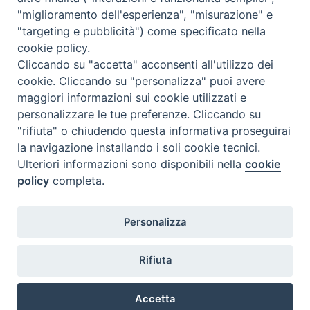
Dove siamo
Privacy Policy
"miglioramento dell'esperienza", "misurazione" e
"targeting e pubblicità") come specificato nella
Chiesa Cattolica Italiana
cookie policy.
Cliccando su "accetta" acconsenti all'utilizzo dei
La Santa Sede
cookie. Cliccando su "personalizza" puoi avere
maggiori informazioni sui cookie utilizzati e
Avepro
personalizzare le tue preferenze. Cliccando su
"rifiuta" o chiudendo questa informativa proseguirai
Servizio nazionale per gli studi superiori di teologia e di
la navigazione installando i soli cookie tecnici.
Ulteriori informazioni sono disponibili nella
cookie
scienze religiose
policy
completa.
Facoltà Teologica dell'Italia Settentrionale
Personalizza
Piazza Paolo VI, 6 - 20121 Milano
tel. +39 02 86 318 1
Rifiuta
facebook
youtub
ins
Accetta