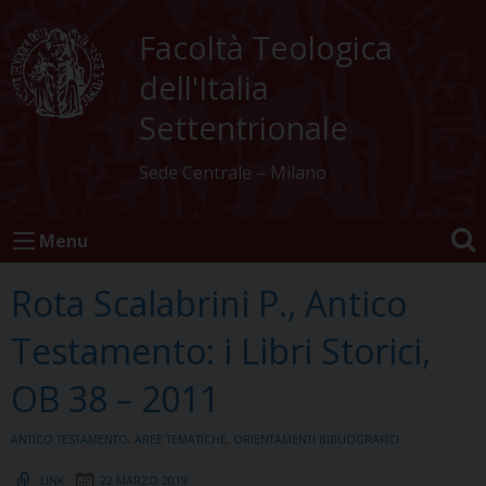
Skip
to
Facoltà Teologica
content
dell'Italia
Settentrionale
Sede Centrale – Milano
Menu
Rota Scalabrini P., Antico
Testamento: i Libri Storici,
OB 38 – 2011
ANTICO TESTAMENTO
,
AREE TEMATICHE
,
ORIENTAMENTI BIBLIOGRAFICI
LINK
22 MARZO 2019