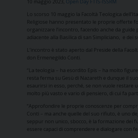
10 maggio 2023,
Open Day FTIS-ISSRM
Lo scorso 10 maggio la Facoltà Teologica dell’Ital
Religiose hanno presentato le proprie offerte fo
organizzare l’incontro, facendo anche da guide p
adiacente alla Basilica di san Simpliciano, e dei 
L’incontro è stato aperto dal Preside della Faco
don Ermenegildo Conti.
“La teologia – ha esordito Epis – ha molto figur
resta ferma su Gesù di Nazareth e dunque il suo c
esaurirsi in esso, perché, se non vuole restare 
molto più vasto e vario di pensiero, di cui fa parte
“Approfondire le proprie conoscenze per compren
Conti – ma anche quelle del suo rifiuto, è uno degl
seppur non unico, sbocco, è la formazione dei f
essere capaci di comprendere e dialogare con fedi