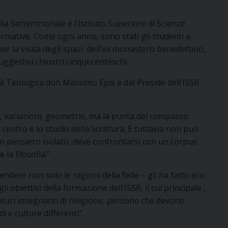
ia Settentrionale e l’Istituto Superiore di Scienze
rmative. Come ogni anno, sono stati gli studenti a
er la visita degli spazi dell’ex monastero benedettino,
suggestivi chiostri cinquecenteschi.
ltà Teologica don Massimo Epis e dal Preside dell’ISSR
e, variazioni, geometrie, ma la punta del compasso
entro è lo studio della Scrittura. E tuttavia non può
un pensiero isolato, deve confrontarsi con un corpus
 la filosofia.”
dere non solo le ragioni della fede – gli ha fatto eco
i obiettivi della formazione dell’ISSR, il cui principale ,
uturi insegnanti di religione, persone che devono
 e culture differenti”.