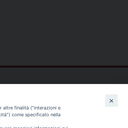
ltà Teologica dell'Italia Settentrionale
Piazza Paolo VI, 6 - 20121 Milano
tel. +39 02 86 318 1
altre finalità ("interazioni e
cità") come specificato nella
facebook
youtube
instagr