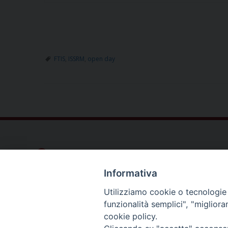
FTIS
,
ISSRM
,
open day
Dove siamo
Privacy Policy
Informativa
Chiesa Cattolica Italiana
Utilizziamo cookie o tecnologie s
funzionalità semplici", "miglior
cookie policy.
La Santa Sede