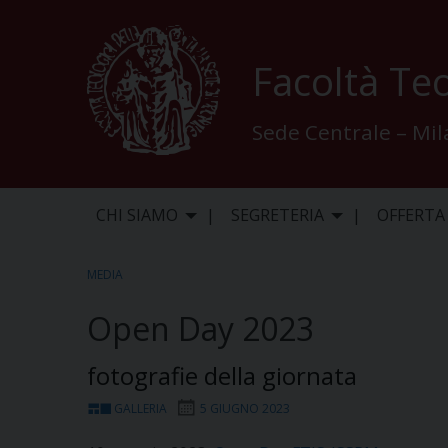
Skip
to
content
Facoltà Teo
Sede Centrale – Mi
CHI SIAMO
SEGRETERIA
OFFERTA
MEDIA
Open Day 2023
fotografie della giornata
GALLERIA
5 GIUGNO 2023