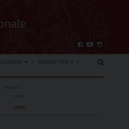
ionale
You
Inst
Fac
Tu
agr
ebo
LICAZIONI
NEWSLETTER
be
am
ok
Archivio
News
Media