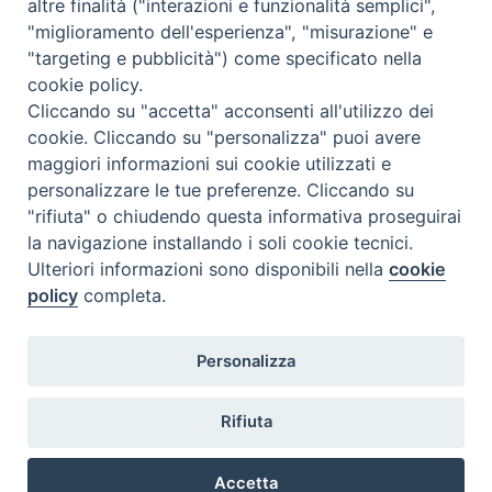
altre finalità ("interazioni e funzionalità semplici",
Dove siamo
Privacy Policy
"miglioramento dell'esperienza", "misurazione" e
"targeting e pubblicità") come specificato nella
Chiesa Cattolica Italiana
cookie policy.
Cliccando su "accetta" acconsenti all'utilizzo dei
La Santa Sede
cookie. Cliccando su "personalizza" puoi avere
maggiori informazioni sui cookie utilizzati e
Avepro
personalizzare le tue preferenze. Cliccando su
"rifiuta" o chiudendo questa informativa proseguirai
Servizio nazionale per gli studi superiori di teologia e di
la navigazione installando i soli cookie tecnici.
Ulteriori informazioni sono disponibili nella
cookie
scienze religiose
policy
completa.
Facoltà Teologica dell'Italia Settentrionale
Personalizza
Piazza Paolo VI, 6 - 20121 Milano
tel. +39 02 86 318 1
Rifiuta
facebook
youtub
ins
Accetta