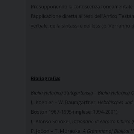
Presupponendo la conoscenza fondamentale del
l’applicazione diretta ai testi dell’Antico Te
verbale, della sintassi e del lessico. Verranno p
Bibliografia:
Biblia Hebraica Stuttgartensia – Biblia Hebraica 
L. Koehler – W. Baumgartner,
Hebräisches und
Boston 1967-1995 (inglese: 1994-2001);
L. Alonso Schökel,
Dizionario di ebraico biblico
(
P. Joüon – T. Muraoka,
A Grammar of Biblical 