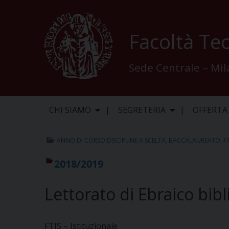
Skip
to
content
Facoltà Teo
Sede Centrale – Mi
CHI SIAMO
SEGRETERIA
OFFERTA
ANNO DI CORSO DISCIPLINE A SCELTA
,
BACCALAUREATO
,
F
2018/2019
Lettorato di Ebraico bibl
FTIS – Istituzionale