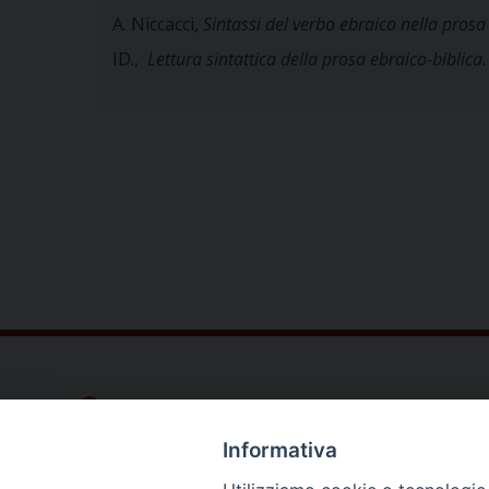
A. Niccacci,
Sintassi del verbo ebraico nella prosa 
ID.,
Lettura sintattica della prosa ebraico-biblica.
Dove siamo
Privacy Policy
Informativa
Chiesa Cattolica Italiana