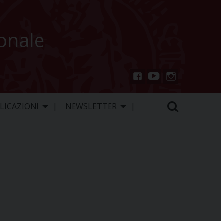
ionale
You
Inst
Fac
Tu
agr
ebo
LICAZIONI
NEWSLETTER
be
am
ok