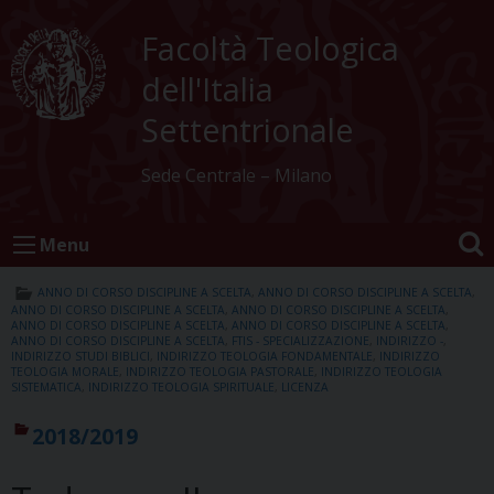
Skip
to
Facoltà Teologica
content
dell'Italia
Settentrionale
Sede Centrale – Milano
Menu
ANNO DI CORSO DISCIPLINE A SCELTA
,
ANNO DI CORSO DISCIPLINE A SCELTA
,
ANNO DI CORSO DISCIPLINE A SCELTA
,
ANNO DI CORSO DISCIPLINE A SCELTA
,
ANNO DI CORSO DISCIPLINE A SCELTA
,
ANNO DI CORSO DISCIPLINE A SCELTA
,
ANNO DI CORSO DISCIPLINE A SCELTA
,
FTIS - SPECIALIZZAZIONE
,
INDIRIZZO -
,
INDIRIZZO STUDI BIBLICI
,
INDIRIZZO TEOLOGIA FONDAMENTALE
,
INDIRIZZO
TEOLOGIA MORALE
,
INDIRIZZO TEOLOGIA PASTORALE
,
INDIRIZZO TEOLOGIA
SISTEMATICA
,
INDIRIZZO TEOLOGIA SPIRITUALE
,
LICENZA
2018/2019