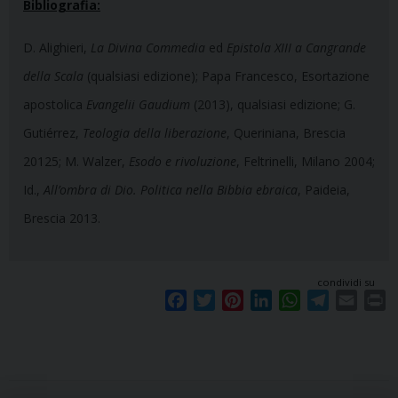
Bibliografia:
D. Alighieri,
La Divina Commedia
ed
Epistola XIII a Cangrande
della Scala
(qualsiasi edizione); Papa Francesco, Esortazione
apostolica
Evangelii Gaudium
(2013), qualsiasi edizione; G.
Gutiérrez,
Teologia della liberazione
, Queriniana, Brescia
20125; M. Walzer,
Esodo e rivoluzione
, Feltrinelli, Milano 2004;
Id.,
All’ombra di
Dio. Politica nella Bibbia ebraica
, Paideia,
Brescia 2013.
condividi su
F
T
P
L
W
T
E
P
a
w
i
i
h
e
m
r
c
i
n
n
a
l
a
i
e
t
t
k
t
e
i
n
b
t
e
e
s
g
l
t