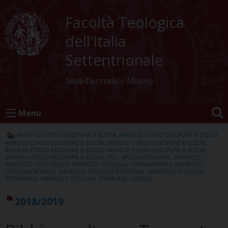
Skip
to
Facoltà Teologica
content
dell'Italia
Settentrionale
Sede Centrale – Milano
Menu
ANNO DI CORSO DISCIPLINE A SCELTA
,
ANNO DI CORSO DISCIPLINE A SCELTA
,
ANNO DI CORSO DISCIPLINE A SCELTA
,
ANNO DI CORSO DISCIPLINE A SCELTA
,
ANNO DI CORSO DISCIPLINE A SCELTA
,
ANNO DI CORSO DISCIPLINE A SCELTA
,
ANNO DI CORSO DISCIPLINE A SCELTA
,
FTIS - SPECIALIZZAZIONE
,
INDIRIZZO -
,
INDIRIZZO STUDI BIBLICI
,
INDIRIZZO TEOLOGIA FONDAMENTALE
,
INDIRIZZO
TEOLOGIA MORALE
,
INDIRIZZO TEOLOGIA PASTORALE
,
INDIRIZZO TEOLOGIA
SISTEMATICA
,
INDIRIZZO TEOLOGIA SPIRITUALE
,
LICENZA
2018/2019