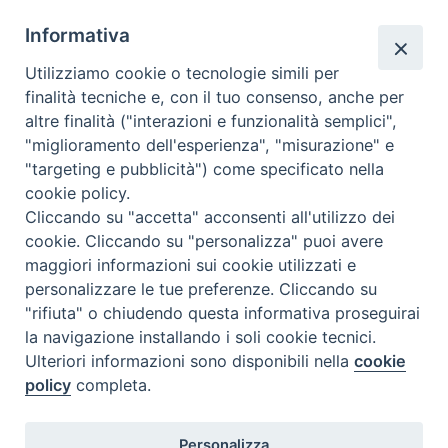
o
e
r
d
A
r
o
r
e
I
p
a
Informativa
k
s
n
p
m
Utilizziamo cookie o tecnologie simili per
t
finalità tecniche e, con il tuo consenso, anche per
altre finalità ("interazioni e funzionalità semplici",
Dove siamo
Privacy Policy
"miglioramento dell'esperienza", "misurazione" e
"targeting e pubblicità") come specificato nella
Chiesa Cattolica Italiana
cookie policy.
Cliccando su "accetta" acconsenti all'utilizzo dei
La Santa Sede
cookie. Cliccando su "personalizza" puoi avere
maggiori informazioni sui cookie utilizzati e
Avepro
personalizzare le tue preferenze. Cliccando su
"rifiuta" o chiudendo questa informativa proseguirai
Servizio nazionale per gli studi superiori di teologia e di
la navigazione installando i soli cookie tecnici.
Ulteriori informazioni sono disponibili nella
cookie
scienze religiose
policy
completa.
Facoltà Teologica dell'Italia Settentrionale
Personalizza