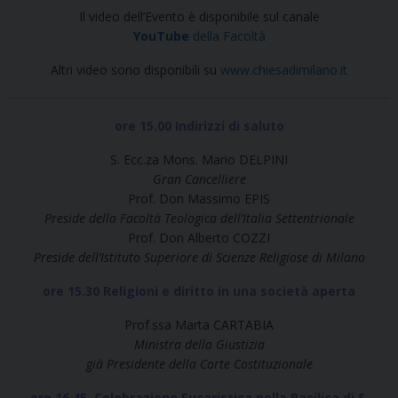
Il video dell’Evento è disponibile sul canale
YouTube
della Facoltà
Altri video sono disponibili su
www.chiesadimilano.it
ore 15.00 Indirizzi di saluto
S. Ecc.za Mons. Mario DELPINI
Gran Cancelliere
Prof. Don Massimo EPIS
Preside della Facoltà Teologica dell’Italia Settentrionale
Prof. Don Alberto COZZI
Preside dell’Istituto Superiore di Scienze Religiose di Milano
ore 15.30 Religioni e diritto in una società aperta
Prof.ssa Marta CARTABIA
Ministra della Giustizia
già Presidente della Corte Costituzionale
ore 16.45 Celebrazione Eucaristica nella Basilica di S.