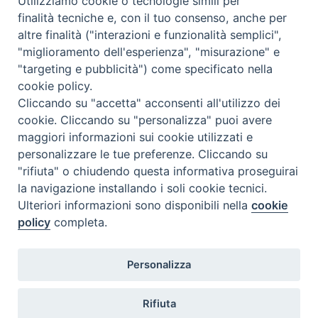
Utilizziamo cookie o tecnologie simili per
t
finalità tecniche e, con il tuo consenso, anche per
altre finalità ("interazioni e funzionalità semplici",
Dove siamo
Privacy Policy
"miglioramento dell'esperienza", "misurazione" e
"targeting e pubblicità") come specificato nella
Chiesa Cattolica Italiana
cookie policy.
Cliccando su "accetta" acconsenti all'utilizzo dei
La Santa Sede
cookie. Cliccando su "personalizza" puoi avere
maggiori informazioni sui cookie utilizzati e
Avepro
personalizzare le tue preferenze. Cliccando su
"rifiuta" o chiudendo questa informativa proseguirai
Servizio nazionale per gli studi superiori di teologia e di
la navigazione installando i soli cookie tecnici.
Ulteriori informazioni sono disponibili nella
cookie
scienze religiose
policy
completa.
Facoltà Teologica dell'Italia Settentrionale
Personalizza
Piazza Paolo VI, 6 - 20121 Milano
tel. +39 02 86 318 1
Rifiuta