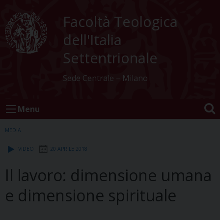
Skip
to
Facoltà Teologica
content
dell'Italia
Settentrionale
Sede Centrale – Milano
Menu
MEDIA
VIDEO
20 APRILE 2018
Il lavoro: dimensione umana
e dimensione spirituale