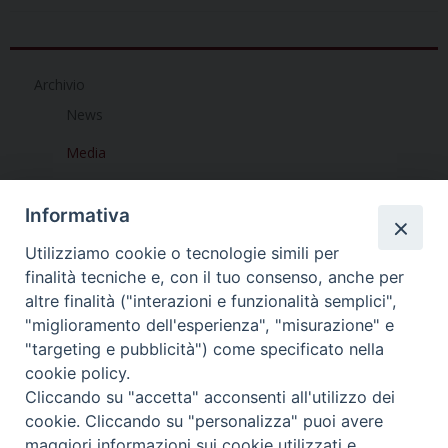
b
t
e
e
s
g
l
t
o
e
r
d
A
r
o
r
e
I
p
a
Archivio
k
s
n
p
m
t
News
Media
Informativa
Utilizziamo cookie o tecnologie simili per
finalità tecniche e, con il tuo consenso, anche per
altre finalità ("interazioni e funzionalità semplici",
Dove siamo
Privacy Policy
"miglioramento dell'esperienza", "misurazione" e
"targeting e pubblicità") come specificato nella
Chiesa Cattolica Italiana
cookie policy.
Cliccando su "accetta" acconsenti all'utilizzo dei
La Santa Sede
cookie. Cliccando su "personalizza" puoi avere
maggiori informazioni sui cookie utilizzati e