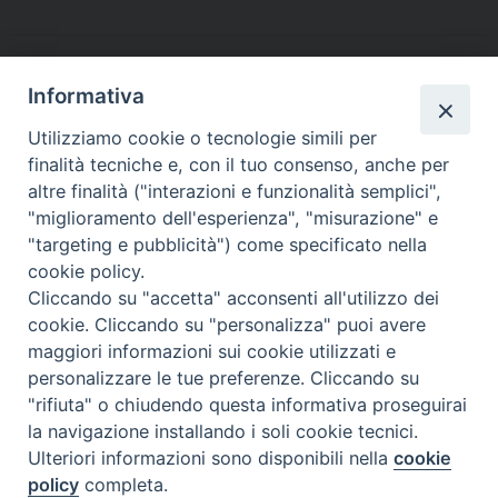
e
t
t
k
t
e
i
n
b
t
e
e
s
g
l
t
o
e
r
d
A
r
o
r
e
I
p
a
Informativa
k
s
n
p
m
Utilizziamo cookie o tecnologie simili per
t
finalità tecniche e, con il tuo consenso, anche per
altre finalità ("interazioni e funzionalità semplici",
Dove siamo
Privacy Policy
"miglioramento dell'esperienza", "misurazione" e
"targeting e pubblicità") come specificato nella
Chiesa Cattolica Italiana
cookie policy.
Cliccando su "accetta" acconsenti all'utilizzo dei
La Santa Sede
cookie. Cliccando su "personalizza" puoi avere
maggiori informazioni sui cookie utilizzati e
Avepro
personalizzare le tue preferenze. Cliccando su
"rifiuta" o chiudendo questa informativa proseguirai
Servizio nazionale per gli studi superiori di teologia e di
la navigazione installando i soli cookie tecnici.
Ulteriori informazioni sono disponibili nella
cookie
scienze religiose
policy
completa.