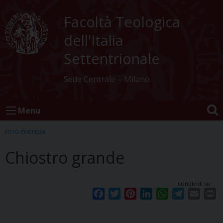
Skip
to
Facoltà Teologica
content
dell'Italia
Settentrionale
Sede Centrale – Milano
Menu
FOTO EVIDENZA
Chiostro grande
condividi su
F
T
P
L
W
T
E
P
a
w
i
i
h
e
m
r
c
i
n
n
a
l
a
i