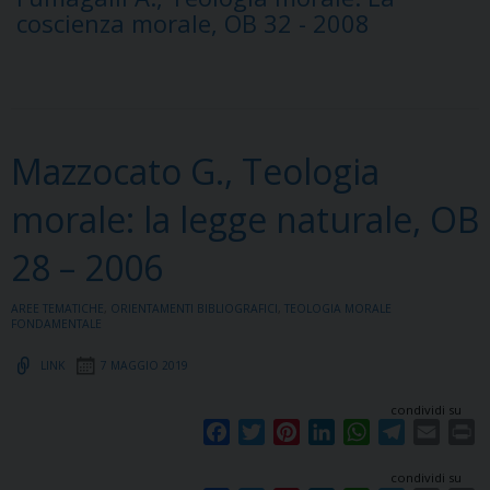
b
t
e
e
s
g
l
t
coscienza morale, OB 32 - 2008
k
s
n
p
m
o
e
r
d
A
r
t
o
r
e
I
p
a
k
s
n
p
m
t
Mazzocato G., Teologia
morale: la legge naturale, OB
28 – 2006
AREE TEMATICHE
,
ORIENTAMENTI BIBLIOGRAFICI
,
TEOLOGIA MORALE
FONDAMENTALE
LINK
7 MAGGIO 2019
condividi su
F
T
P
L
W
T
E
P
a
w
i
i
h
e
m
r
condividi su
c
i
n
n
a
l
a
i