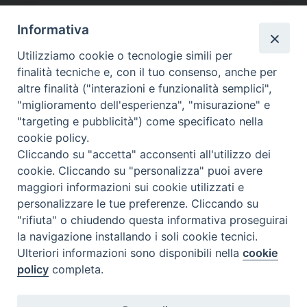
P
o
Informativa
s
t
Utilizziamo cookie o tecnologie simili per
finalità tecniche e, con il tuo consenso, anche per
N
altre finalità ("interazioni e funzionalità semplici",
a
Dove siamo
Privacy Policy
"miglioramento dell'esperienza", "misurazione" e
v
"targeting e pubblicità") come specificato nella
i
Chiesa Cattolica Italiana
cookie policy.
g
Cliccando su "accetta" acconsenti all'utilizzo dei
La Santa Sede
a
cookie. Cliccando su "personalizza" puoi avere
t
maggiori informazioni sui cookie utilizzati e
Avepro
i
personalizzare le tue preferenze. Cliccando su
o
"rifiuta" o chiudendo questa informativa proseguirai
Servizio nazionale per gli studi superiori di teologia e di
n
la navigazione installando i soli cookie tecnici.
Ulteriori informazioni sono disponibili nella
cookie
scienze religiose
policy
completa.
Facoltà Teologica dell'Italia Settentrionale