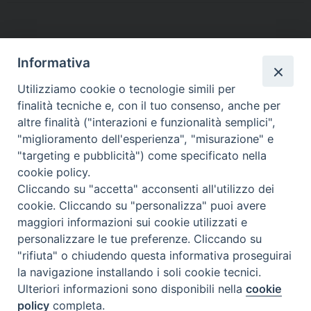
t
P
o
Informativa
s
t
Utilizziamo cookie o tecnologie simili per
finalità tecniche e, con il tuo consenso, anche per
N
altre finalità ("interazioni e funzionalità semplici",
a
Dove siamo
Privacy Policy
"miglioramento dell'esperienza", "misurazione" e
v
"targeting e pubblicità") come specificato nella
i
Chiesa Cattolica Italiana
cookie policy.
g
Cliccando su "accetta" acconsenti all'utilizzo dei
La Santa Sede
a
cookie. Cliccando su "personalizza" puoi avere
t
maggiori informazioni sui cookie utilizzati e
Avepro
i
personalizzare le tue preferenze. Cliccando su
o
"rifiuta" o chiudendo questa informativa proseguirai
Servizio nazionale per gli studi superiori di teologia e di
n
la navigazione installando i soli cookie tecnici.
Ulteriori informazioni sono disponibili nella
cookie
scienze religiose
policy
completa.