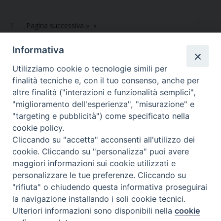
k
s
n
p
m
t
1
Pagina successiva »
Informativa
Utilizziamo cookie o tecnologie simili per
finalità tecniche e, con il tuo consenso, anche per
altre finalità ("interazioni e funzionalità semplici",
Dove siamo
Privacy Policy
"miglioramento dell'esperienza", "misurazione" e
"targeting e pubblicità") come specificato nella
Chiesa Cattolica Italiana
cookie policy.
Cliccando su "accetta" acconsenti all'utilizzo dei
La Santa Sede
cookie. Cliccando su "personalizza" puoi avere
maggiori informazioni sui cookie utilizzati e
Avepro
personalizzare le tue preferenze. Cliccando su
"rifiuta" o chiudendo questa informativa proseguirai
Servizio nazionale per gli studi superiori di teologia e di
la navigazione installando i soli cookie tecnici.
Ulteriori informazioni sono disponibili nella
cookie
scienze religiose