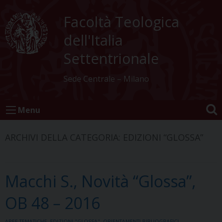
Skip
to
Facoltà Teologica
content
dell'Italia
Settentrionale
Sede Centrale – Milano
Menu
ARCHIVI DELLA CATEGORIA:
EDIZIONI “GLOSSA”
Macchi S., Novità “Glossa”,
OB 48 – 2016
AREE TEMATICHE
,
EDIZIONI "GLOSSA"
,
ORIENTAMENTI BIBLIOGRAFICI