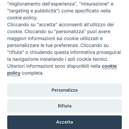
"miglioramento dell'esperienza", "misurazione" e
"targeting e pubblicità") come specificato nella
Chiesa Cattolica Italiana
cookie policy.
Cliccando su "accetta" acconsenti all'utilizzo dei
La Santa Sede
cookie. Cliccando su "personalizza" puoi avere
maggiori informazioni sui cookie utilizzati e
Avepro
personalizzare le tue preferenze. Cliccando su
"rifiuta" o chiudendo questa informativa proseguirai
Servizio nazionale per gli studi superiori di teologia e di
la navigazione installando i soli cookie tecnici.
Ulteriori informazioni sono disponibili nella
cookie
scienze religiose
policy
completa.
Facoltà Teologica dell'Italia Settentrionale
Personalizza
Piazza Paolo VI, 6 - 20121 Milano
tel. +39 02 86 318 1
Rifiuta
facebook
youtub
ins
Accetta