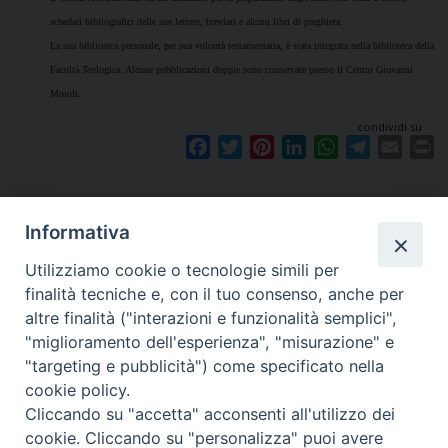
schedari bibliografici delle sue letture, breviari e alcuni libri di preghiera.
La sua biblioteca personale, per sua volontà testamentaria, è stata integrata nella biblioteca della
Facoltà Teologica. Alcune pubblicazioni doppie sono conservate presso il Centro Giovanni
Moioli.
condividi su
F
T
P
L
W
T
E
P
a
w
i
i
h
e
m
r
c
i
n
n
a
l
a
i
e
t
t
k
t
e
i
n
Informativa
b
t
e
e
s
g
l
t
o
e
r
d
A
r
Utilizziamo cookie o tecnologie simili per
o
r
e
I
p
a
finalità tecniche e, con il tuo consenso, anche per
k
s
n
p
m
altre finalità ("interazioni e funzionalità semplici",
Dove siamo
Privacy Policy
t
"miglioramento dell'esperienza", "misurazione" e
"targeting e pubblicità") come specificato nella
Chiesa Cattolica Italiana
cookie policy.
Cliccando su "accetta" acconsenti all'utilizzo dei
La Santa Sede
cookie. Cliccando su "personalizza" puoi avere