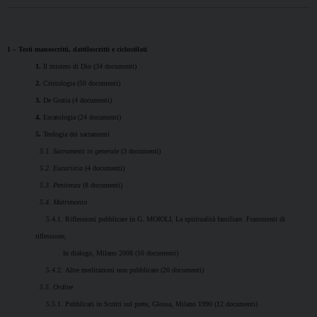
1 – Testi manoscritti, dattiloscritti e ciclostilati
1.
Il mistero di Dio (34 documenti)
2.
Cristologia (50 documenti)
3.
De Gratia (4 documenti)
4.
Escatologia (24 documenti)
5.
Teologia dei sacramenti
5.1. Sacramenti in generale
(3 documenti)
5.2. Eucaristia
(4 documenti)
5.3. Penitenza
(8 documenti)
5.4. Matrimonio
5.4.1. Riflessioni pubblicate in G. MOIOLI, La spiritualità familiare. Frammenti di
riflessione,
In dialogo, Milano 2008 (16 documenti)
5.4.2. Altre meditazioni non pubblicate (20 documenti)
5.5. Ordine
5.5.1. Pubblicati in Scritti sul prete, Glossa, Milano 1990 (12 documenti)