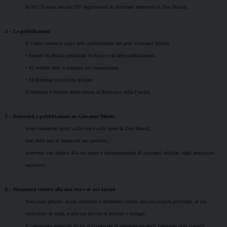
In 10 CD sono raccolte 237 registrazioni di altrettanti interventi di Don Moioli.
4 – Le pubblicazioni
Il Centro conserva copia delle pubblicazioni del prof. Giovanni Moioli:
• Estratti di articoli pubblicati in riviste e in altre pubblicazioni,
• 42 volumi editi o stampati pro manuscripto,
• 10 dispense scolastiche rilegate.
Il materiale è fruibile anche presso la Biblioteca della Facoltà.
5 – Interventi e pubblicazioni su Giovanni Moioli
Sono conservati scritti sulla vita e sulle opere di Don Moioli,
testi delle tesi di laurea sul suo pensiero,
interventi vari relativi alla sua morte e documentazioni di convegni celebrati negli anniversari
successivi.
6 – Documenti relativi alla sua vita e al suo lavoro
Sono pure presenti alcuni certificati e documenti riferiti alla sua vicenda personale, al suo
curriculum di studi, e alla sua attività di docente e teologo.
E’ conservato materiale da lui utilizzato per la preparazione degli interventi orali o scritti,