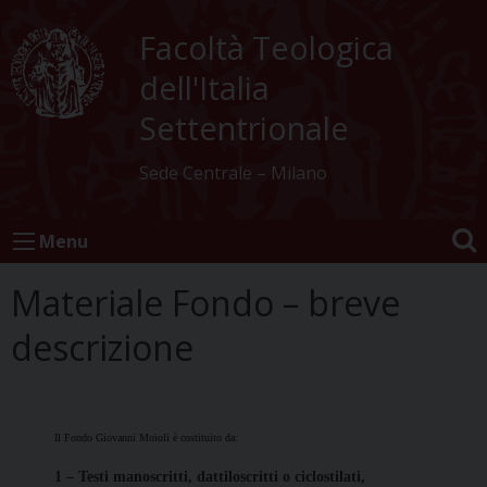
Skip
to
Facoltà Teologica
content
dell'Italia
Settentrionale
Sede Centrale – Milano
Menu
Materiale Fondo – breve
descrizione
Il Fondo Giovanni Moioli è costituito da:
1 – Testi manoscritti, dattiloscritti o ciclostilati,