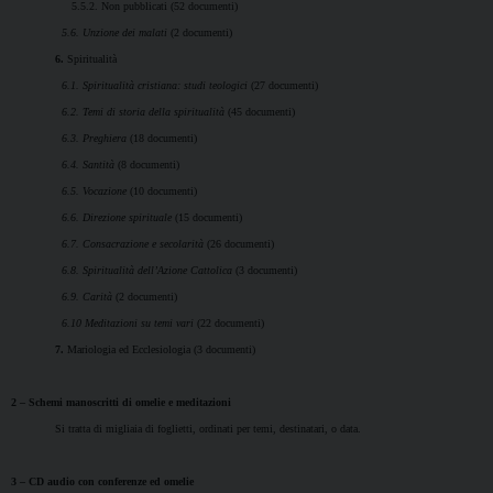
5.5.2. Non pubblicati (52 documenti)
5.6. Unzione dei malati
(2 documenti)
6.
Spiritualità
6.1. Spiritualità cristiana: studi teologici
(27 documenti)
6.2. Temi di storia della spiritualità
(45 documenti)
6.3. Preghiera
(18 documenti)
6.4. Santità
(8 documenti)
6.5. Vocazione
(10 documenti)
6.6. Direzione spirituale
(15 documenti)
6.7. Consacrazione e secolarità
(26 documenti)
6.8. Spiritualità dell’Azione Cattolica
(3 documenti)
6.9. Carità
(2 documenti)
6.10 Meditazioni su temi vari
(22 documenti)
7.
Mariologia ed Ecclesiologia (3 documenti)
2 – Schemi manoscritti di omelie e meditazioni
Si tratta di migliaia di foglietti, ordinati per temi, destinatari, o data.
3 – CD audio con conferenze ed omelie