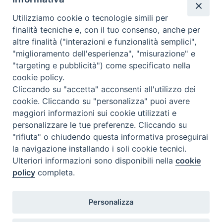
Utilizziamo cookie o tecnologie simili per
finalità tecniche e, con il tuo consenso, anche per
altre finalità ("interazioni e funzionalità semplici",
Dove siamo
Privacy Policy
"miglioramento dell'esperienza", "misurazione" e
"targeting e pubblicità") come specificato nella
Chiesa Cattolica Italiana
cookie policy.
Cliccando su "accetta" acconsenti all'utilizzo dei
La Santa Sede
cookie. Cliccando su "personalizza" puoi avere
maggiori informazioni sui cookie utilizzati e
Avepro
personalizzare le tue preferenze. Cliccando su
"rifiuta" o chiudendo questa informativa proseguirai
Servizio nazionale per gli studi superiori di teologia e di
la navigazione installando i soli cookie tecnici.
Ulteriori informazioni sono disponibili nella
cookie
scienze religiose
policy
completa.
Facoltà Teologica dell'Italia Settentrionale
Personalizza
Piazza Paolo VI, 6 - 20121 Milano
tel. +39 02 86 318 1