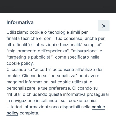
e
t
t
k
t
e
i
n
b
t
e
e
s
g
l
t
o
e
r
d
A
r
o
r
e
I
p
a
Informativa
k
s
n
p
m
Utilizziamo cookie o tecnologie simili per
t
finalità tecniche e, con il tuo consenso, anche per
altre finalità ("interazioni e funzionalità semplici",
Dove siamo
Privacy Policy
"miglioramento dell'esperienza", "misurazione" e
"targeting e pubblicità") come specificato nella
Chiesa Cattolica Italiana
cookie policy.
Cliccando su "accetta" acconsenti all'utilizzo dei
La Santa Sede
cookie. Cliccando su "personalizza" puoi avere
maggiori informazioni sui cookie utilizzati e
Avepro
personalizzare le tue preferenze. Cliccando su
"rifiuta" o chiudendo questa informativa proseguirai
Servizio nazionale per gli studi superiori di teologia e di
la navigazione installando i soli cookie tecnici.
Ulteriori informazioni sono disponibili nella
cookie
scienze religiose
policy
completa.