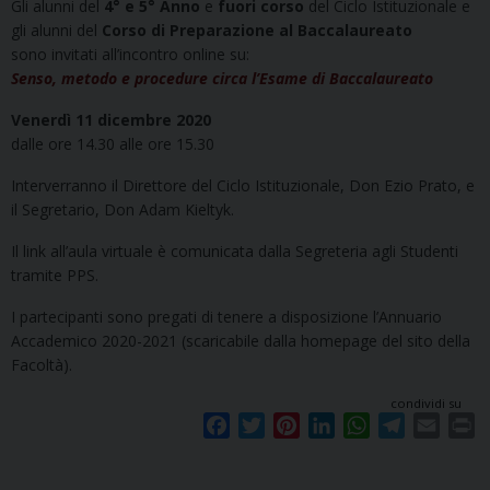
Gli alunni del
4° e 5° Anno
e
fuori corso
del Ciclo Istituzionale e
gli alunni del
Corso di Preparazione al Baccalaureato
sono invitati all’incontro online su:
Senso, metodo e procedure circa l’Esame di Baccalaureato
Venerdì 11 dicembre 2020
dalle ore 14.30 alle ore 15.30
Interverranno il Direttore del Ciclo Istituzionale, Don Ezio Prato, e
il Segretario, Don Adam Kieltyk.
Il link all’aula virtuale è comunicata dalla Segreteria agli Studenti
tramite PPS.
I partecipanti sono pregati di tenere a disposizione l’Annuario
Accademico 2020-2021 (scaricabile dalla homepage del sito della
Facoltà).
condividi su
F
T
P
L
W
T
E
P
a
w
i
i
h
e
m
r
c
i
n
n
a
l
a
i