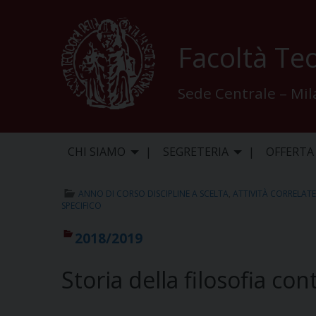
Skip
to
content
Facoltà Teo
Sede Centrale – Mi
CHI SIAMO
SEGRETERIA
OFFERTA
ANNO DI CORSO DISCIPLINE A SCELTA
,
ATTIVITÀ CORRELATE 
SPECIFICO
2018/2019
Storia della filosofia c