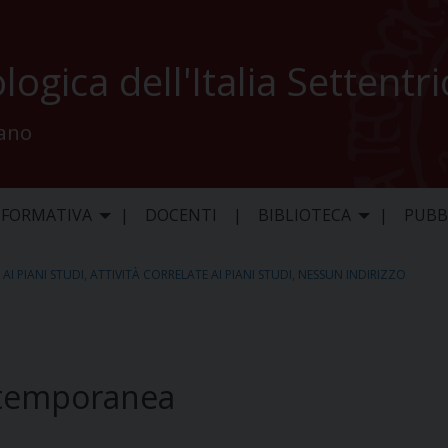
logica dell'Italia Settentr
lano
 FORMATIVA
DOCENTI
BIBLIOTECA
PUBB
AI PIANI STUDI
,
ATTIVITÀ CORRELATE AI PIANI STUDI
,
NESSUN INDIRIZZO
ontemporanea