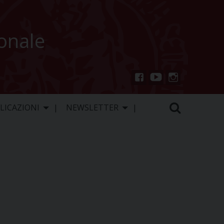
ionale
You
Inst
Fac
Tu
agr
ebo
LICAZIONI
NEWSLETTER
be
am
ok