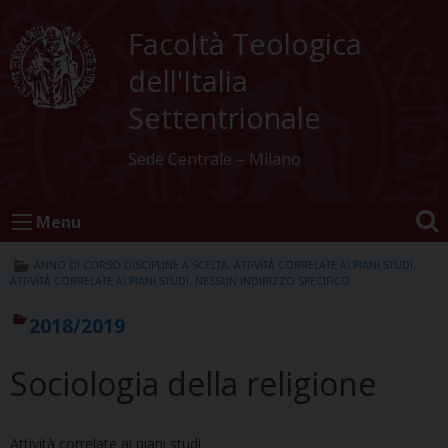
Skip
to
Facoltà Teologica
content
dell'Italia
Settentrionale
Sede Centrale – Milano
Menu
ANNO DI CORSO DISCIPLINE A SCELTA
,
ATTIVITÀ CORRELATE AI PIANI STUDI
,
ATTIVITÀ CORRELATE AI PIANI STUDI
,
NESSUN INDIRIZZO SPECIFICO
2018/2019
Sociologia della religione
Attività correlate ai piani studi