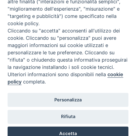
altre finalità ("interazioni e funzionalità semplici",
Dove siamo
Privacy Policy
"miglioramento dell'esperienza", "misurazione" e
"targeting e pubblicità") come specificato nella
Chiesa Cattolica Italiana
cookie policy.
Cliccando su "accetta" acconsenti all'utilizzo dei
La Santa Sede
cookie. Cliccando su "personalizza" puoi avere
maggiori informazioni sui cookie utilizzati e
Avepro
personalizzare le tue preferenze. Cliccando su
"rifiuta" o chiudendo questa informativa proseguirai
Servizio nazionale per gli studi superiori di teologia e di
la navigazione installando i soli cookie tecnici.
Ulteriori informazioni sono disponibili nella
cookie
scienze religiose
policy
completa.
Facoltà Teologica dell'Italia Settentrionale
Personalizza
Piazza Paolo VI, 6 - 20121 Milano
tel. +39 02 86 318 1
Rifiuta
facebook
youtub
ins
Accetta