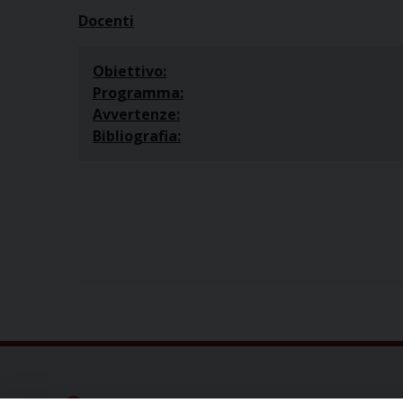
Docenti
Obiettivo:
Programma:
Avvertenze:
Bibliografia: