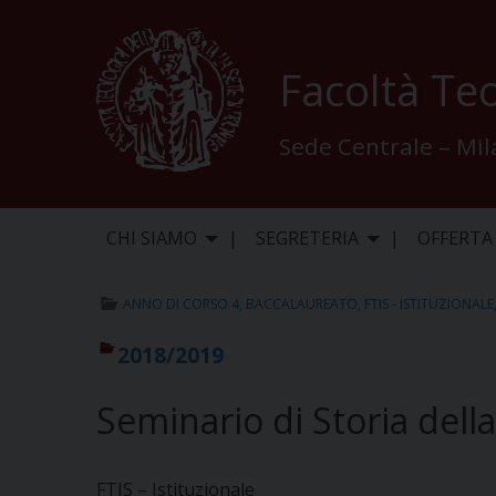
Skip
to
content
Facoltà Teo
Sede Centrale – Mi
CHI SIAMO
SEGRETERIA
OFFERTA
ANNO DI CORSO 4
,
BACCALAUREATO
,
FTIS - ISTITUZIONALE
2018/2019
Seminario di Storia della
FTIS – Istituzionale