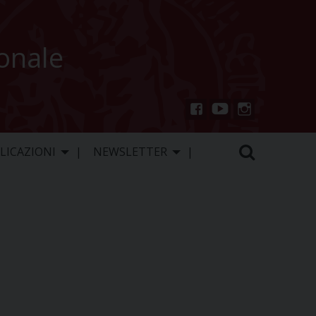
ionale
You
Inst
Fac
Tu
agr
ebo
LICAZIONI
NEWSLETTER
be
am
ok