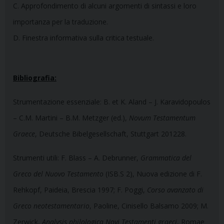
C. Approfondimento di alcuni argomenti di sintassi e loro
importanza per la traduzione.
D. Finestra informativa sulla critica testuale.
Bibliografia:
Strumentazione essenziale: B. et K. Aland – J. Karavidopoulos
– C.M. Martini – B.M. Metzger (ed.),
Novum Testamentum
Graece
, Deutsche Bibelgesellschaft, Stuttgart 201228.
Strumenti utili: F. Blass – A. Debrunner,
Grammatica del
Greco del Nuovo Testamento
(ISB.S 2), Nuova edizione di F.
Rehkopf, Paideia, Brescia 1997; F. Poggi,
Corso avanzato di
Greco neotestamentario
, Paoline, Cinisello Balsamo 2009; M.
Zerwick,
Analysis philologica Novi Testamenti graeci
, Romae