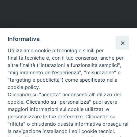
a
w
i
i
h
e
m
r
c
i
n
n
a
l
a
i
e
t
t
k
t
e
i
n
b
t
e
e
s
g
l
t
o
e
r
d
A
r
o
r
e
I
p
a
Informativa
k
s
n
p
m
Utilizziamo cookie o tecnologie simili per
t
finalità tecniche e, con il tuo consenso, anche per
altre finalità ("interazioni e funzionalità semplici",
Dove siamo
Privacy Policy
"miglioramento dell'esperienza", "misurazione" e
"targeting e pubblicità") come specificato nella
Chiesa Cattolica Italiana
cookie policy.
Cliccando su "accetta" acconsenti all'utilizzo dei
La Santa Sede
cookie. Cliccando su "personalizza" puoi avere
maggiori informazioni sui cookie utilizzati e
Avepro
personalizzare le tue preferenze. Cliccando su
"rifiuta" o chiudendo questa informativa proseguirai
Servizio nazionale per gli studi superiori di teologia e di
la navigazione installando i soli cookie tecnici.