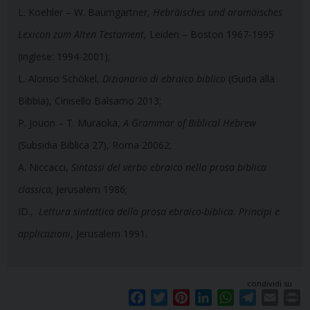
L. Koehler – W. Baumgartner,
Hebräisches und aramäisches
Lexicon zum Alten Testament
, Leiden – Boston 1967-1995
(inglese: 1994-2001);
L. Alonso Schökel,
Dizionario di ebraico biblico
(Guida alla
Bibbia), Cinisello Balsamo 2013;
P. Joüon – T. Muraoka,
A Grammar of Biblical Hebrew
(Subsidia Biblica 27), Roma 20062;
A. Niccacci,
Sintassi del verbo ebraico nella prosa biblica
classica,
Jerusalem 1986;
ID.,
Lettura sintattica della prosa ebraico-biblica. Principi e
applicazioni
, Jerusalem 1991.
condividi su
F
T
P
L
W
T
E
P