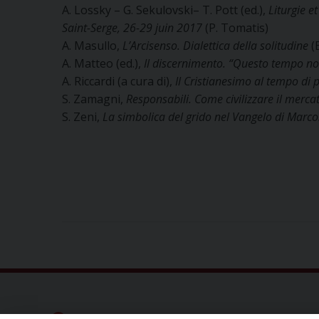
A. Lossky – G. Sekulovski– T. Pott (ed.),
Liturgie et
Saint-Serge, 26-29 juin 2017
(P. Tomatis)
A. Masullo,
L’Arcisenso. Dialettica della solitudine
(
A. Matteo (ed.),
Il
discernimento. “Questo tempo non
A. Riccardi (a cura di),
Il Cristianesimo al tempo di
S. Zamagni,
Responsabili. Come civilizzare il
merca
S. Zeni,
La simbolica del grido nel Vangelo di
Marco.