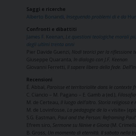
Saggi e ricerche
Alberto Bonandi,
Inseguendo problemi di e da
Hum
Confronti e dibattiti
James F. Keenan,
Le questioni teologiche morali più
degli ultimi trenta anni
Pier Davide Guenzi,
Nodi teorici per la riflessione
Giuseppe Quaranta,
In dialogo con J.F. Keenan
Giovanni Ferretti,
Il sapere libero della fede. Dell
Recensioni
É. Abbal,
Paroisse et territorialite dans le contexte 
C. Ciancio – M. Pagano – E. Gamb a (ed.),
Filosofi
M. de Certeau,
Il luogo dell’altro. Storia religiosa e
M. de Lovinfosse,
La pedagogie de la «
visite» (
epi
S.G. Eastman,
Paul and the Person:
Reframing Paul
Efrem siro,
Sermone
su Ninive e Giona
(M. Crimell
B. Gross,
Un momento di eternità.
Il sabato nella t