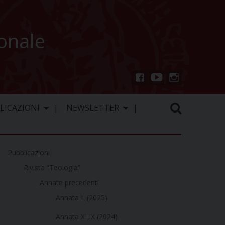
ionale
You
Inst
Fac
Tu
agr
ebo
LICAZIONI
NEWSLETTER
be
am
ok
Pubblicazioni
Rivista “Teologia”
Annate precedenti
Annata L (2025)
Annata XLIX (2024)