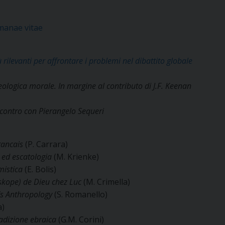
anae vitae
 rilevanti per affrontare i problemi nel dibattito globale
 teologica morale. In margine al contributo di J.F. Keenan
’incontro con Pierangelo Sequeri
francais
(P. Carrara)
a ed escatologia
(M. Krienke)
 mistica
(E. Bolis)
skope)
de Dieu chez Luc
(M. Crimella)
’s Anthropology
(S. Romanello)
a)
radizione ebraica
(G.M. Corini)