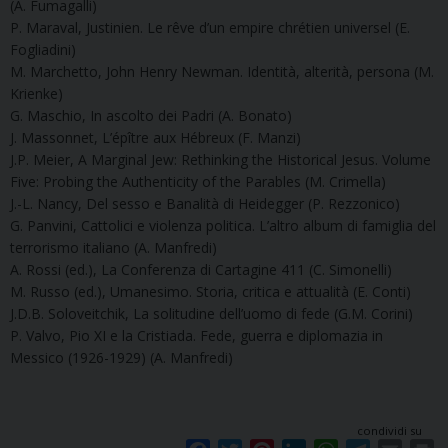
(A. Fumagalli)
P. Maraval, Justinien. Le rêve d’un empire chrétien universel (E.
Fogliadini)
M. Marchetto, John Henry Newman. Identità, alterità, persona (M.
Krienke)
G. Maschio, In ascolto dei Padri (A. Bonato)
J. Massonnet, L’épître aux Hébreux (F. Manzi)
J.P. Meier, A Marginal Jew: Rethinking the Historical Jesus. Volume
Five: Probing the Authenticity of the Parables (M. Crimella)
J.-L. Nancy, Del sesso e Banalità di Heidegger (P. Rezzonico)
G. Panvini, Cattolici e violenza politica. L’altro album di famiglia del
terrorismo italiano (A. Manfredi)
A. Rossi (ed.), La Conferenza di Cartagine 411 (C. Simonelli)
M. Russo (ed.), Umanesimo. Storia, critica e attualità (E. Conti)
J.D.B. Soloveitchik, La solitudine dell’uomo di fede (G.M. Corini)
P. Valvo, Pio XI e la Cristiada. Fede, guerra e diplomazia in
Messico (1926-1929) (A. Manfredi)
condividi su