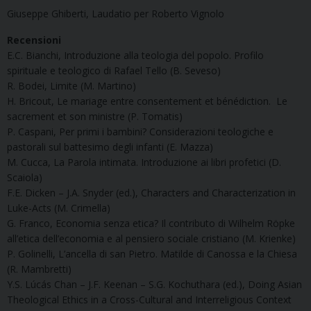
Giuseppe Ghiberti, Laudatio per Roberto Vignolo
Recensioni
E.C. Bianchi, Introduzione alla teologia del popolo. Profilo
spirituale e teologico di Rafael Tello (B. Seveso)
R. Bodei, Limite (M. Martino)
H. Bricout, Le mariage entre consentement et bénédiction. Le
sacrement et son ministre (P. Tomatis)
P. Caspani, Per primi i bambini? Considerazioni teologiche e
pastorali sul battesimo degli infanti (E. Mazza)
M. Cucca, La Parola intimata. Introduzione ai libri profetici (D.
Scaiola)
F.E. Dicken – J.A. Snyder (ed.), Characters and Characterization in
Luke-Acts (M. Crimella)
G. Franco, Economia senza etica? Il contributo di Wilhelm Röpke
all’etica dell’economia e al pensiero sociale cristiano (M. Krienke)
P. Golinelli, L’ancella di san Pietro. Matilde di Canossa e la Chiesa
(R. Mambretti)
Y.S. Lúcás Chan – J.F. Keenan – S.G. Kochuthara (ed.), Doing Asian
Theological Ethics in a Cross-Cultural and Interreligious Context