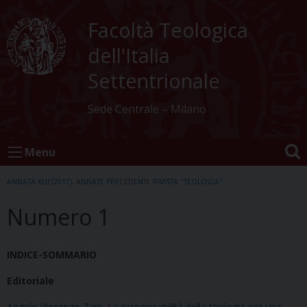
Skip
to
Facoltà Teologica
content
dell'Italia
Settentrionale
Sede Centrale – Milano
Menu
ANNATA XLII (2017)
,
ANNATE PRECEDENTI
,
RIVISTA "TEOLOGIA"
Numero 1
INDICE-SOMMARIO
Editoriale
Angelo Vincenzo Zani, La responsabilità della teologia per una