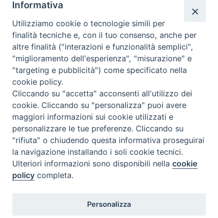
Informativa
Utilizziamo cookie o tecnologie simili per
finalità tecniche e, con il tuo consenso, anche per
altre finalità ("interazioni e funzionalità semplici",
Dove siamo
Privacy Policy
"miglioramento dell'esperienza", "misurazione" e
"targeting e pubblicità") come specificato nella
Chiesa Cattolica Italiana
cookie policy.
Cliccando su "accetta" acconsenti all'utilizzo dei
La Santa Sede
cookie. Cliccando su "personalizza" puoi avere
maggiori informazioni sui cookie utilizzati e
Avepro
personalizzare le tue preferenze. Cliccando su
"rifiuta" o chiudendo questa informativa proseguirai
Servizio nazionale per gli studi superiori di teologia e di
la navigazione installando i soli cookie tecnici.
Ulteriori informazioni sono disponibili nella
cookie
scienze religiose
policy
completa.
Facoltà Teologica dell'Italia Settentrionale
Personalizza
Piazza Paolo VI, 6 - 20121 Milano